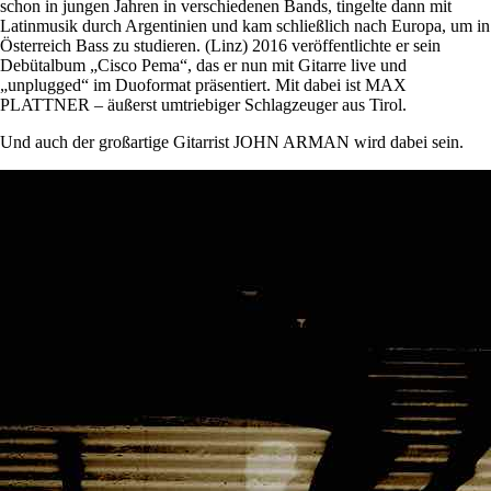
schon in jungen Jahren in verschiedenen Bands, tingelte dann mit
Latinmusik durch Argentinien und kam schließlich nach Europa, um in
Österreich Bass zu studieren. (Linz) 2016 veröffentlichte er sein
Debütalbum „Cisco Pema“, das er nun mit Gitarre live und
„unplugged“ im Duoformat präsentiert. Mit dabei ist MAX
PLATTNER – äußerst umtriebiger Schlagzeuger aus Tirol.
Und auch der großartige Gitarrist JOHN ARMAN wird dabei sein.