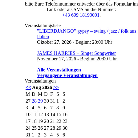
bitte Eure Telefonnummer entweder über das Formular im
Link oder als SMS an die Nummer:
+43 699 18190001
.
Veranstaltungsliste
"LIBERDJANGO" gypsy – swing / jazz / folk aus
Italien
Oktober 27, 2026 - Beginn: 20:00 Uhr
JAMES HARRIES – Singer Songwriter
November 17, 2026 - Beginn: 20:00 Uhr
Alle Veranstaltungen
Vergangene Veranstaltungen
Veranstaltungen
<<
Aug 2026
>>
M
D
M
D
F
S
S
27
28
29
30
31
1
2
3
4
5
6
7
8
9
10
11
12
13
14
15
16
17
18
19
20
21
22
23
24
25
26
27
28
29
30
31
1
2
3
4
5
6