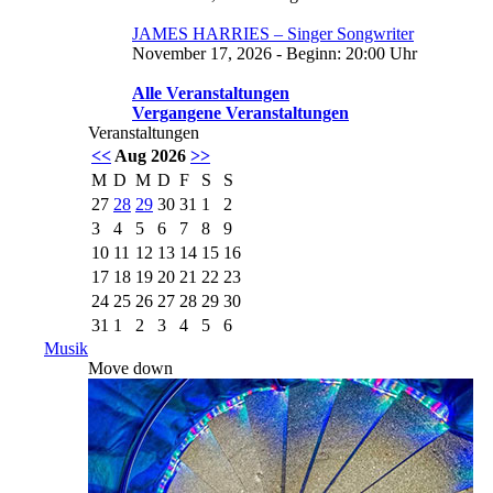
JAMES HARRIES – Singer Songwriter
November 17, 2026 - Beginn: 20:00 Uhr
Alle Veranstaltungen
Vergangene Veranstaltungen
Veranstaltungen
<<
Aug 2026
>>
M
D
M
D
F
S
S
27
28
29
30
31
1
2
3
4
5
6
7
8
9
10
11
12
13
14
15
16
17
18
19
20
21
22
23
24
25
26
27
28
29
30
31
1
2
3
4
5
6
Musik
Move down