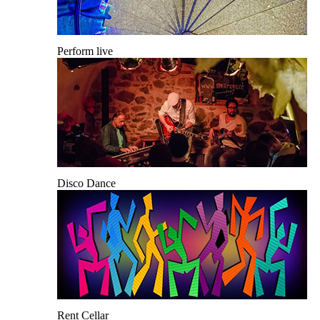
Perform live
Disco Dance
Rent Cellar