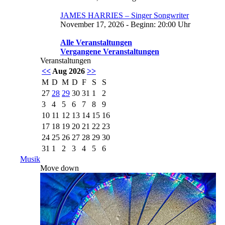
JAMES HARRIES – Singer Songwriter
November 17, 2026 - Beginn: 20:00 Uhr
Alle Veranstaltungen
Vergangene Veranstaltungen
Veranstaltungen
<<
Aug 2026
>>
M
D
M
D
F
S
S
27
28
29
30
31
1
2
3
4
5
6
7
8
9
10
11
12
13
14
15
16
17
18
19
20
21
22
23
24
25
26
27
28
29
30
31
1
2
3
4
5
6
Musik
Move down