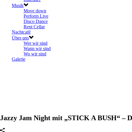
Musik
Move down
Perform Live
Disco Dance
Rent Cellar
Nachtcafé
Über uns
Wer wir sind
Wann wir sind
Wo wir sind
Galerie
Jazzy Jam Night mit „STICK A BUSH“ – Do