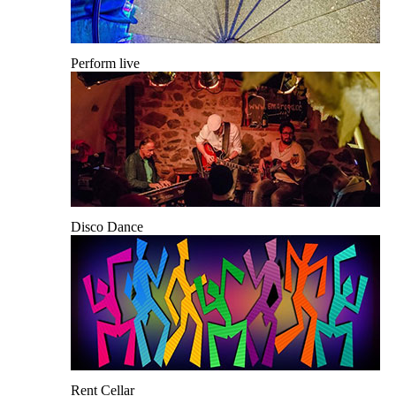
Perform live
Disco Dance
Rent Cellar