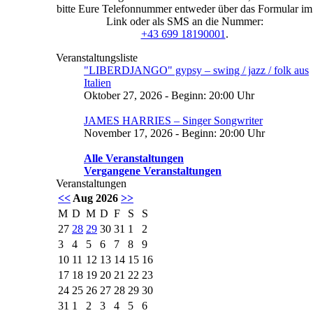
bitte Eure Telefonnummer entweder über das Formular im
Link oder als SMS an die Nummer:
+43 699 18190001
.
Veranstaltungsliste
"LIBERDJANGO" gypsy – swing / jazz / folk aus
Italien
Oktober 27, 2026 - Beginn: 20:00 Uhr
JAMES HARRIES – Singer Songwriter
November 17, 2026 - Beginn: 20:00 Uhr
Alle Veranstaltungen
Vergangene Veranstaltungen
Veranstaltungen
<<
Aug 2026
>>
M
D
M
D
F
S
S
27
28
29
30
31
1
2
3
4
5
6
7
8
9
10
11
12
13
14
15
16
17
18
19
20
21
22
23
24
25
26
27
28
29
30
31
1
2
3
4
5
6