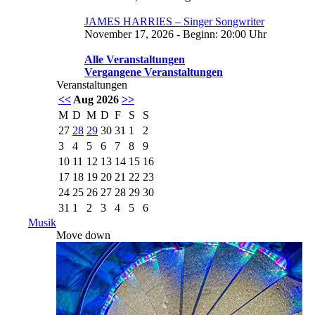
JAMES HARRIES – Singer Songwriter
November 17, 2026 - Beginn: 20:00 Uhr
Alle Veranstaltungen
Vergangene Veranstaltungen
Veranstaltungen
<<
Aug 2026
>>
M
D
M
D
F
S
S
27
28
29
30
31
1
2
3
4
5
6
7
8
9
10
11
12
13
14
15
16
17
18
19
20
21
22
23
24
25
26
27
28
29
30
31
1
2
3
4
5
6
Musik
Move down