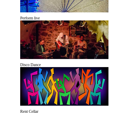
Perform live
Disco Dance
Rent Cellar