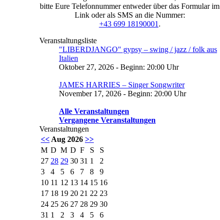
bitte Eure Telefonnummer entweder über das Formular im
Link oder als SMS an die Nummer:
+43 699 18190001
.
Veranstaltungsliste
"LIBERDJANGO" gypsy – swing / jazz / folk aus
Italien
Oktober 27, 2026 - Beginn: 20:00 Uhr
JAMES HARRIES – Singer Songwriter
November 17, 2026 - Beginn: 20:00 Uhr
Alle Veranstaltungen
Vergangene Veranstaltungen
Veranstaltungen
<<
Aug 2026
>>
M
D
M
D
F
S
S
27
28
29
30
31
1
2
3
4
5
6
7
8
9
10
11
12
13
14
15
16
17
18
19
20
21
22
23
24
25
26
27
28
29
30
31
1
2
3
4
5
6