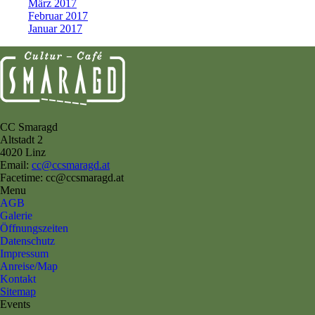
März 2017
Februar 2017
Januar 2017
CC Smaragd
Altstadt 2
4020 Linz
Email:
cc@ccsmaragd.at
Facetime: cc@ccsmaragd.at
Menu
AGB
Galerie
Öffnungszeiten
Datenschutz
Impressum
Anreise/Map
Kontakt
Sitemap
Events