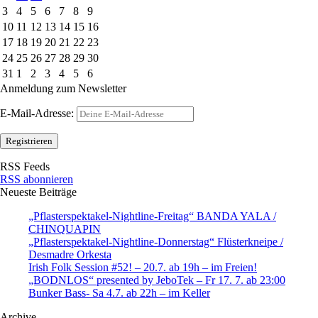
3
4
5
6
7
8
9
10
11
12
13
14
15
16
17
18
19
20
21
22
23
24
25
26
27
28
29
30
31
1
2
3
4
5
6
Anmeldung zum Newsletter
E-Mail-Adresse:
RSS Feeds
RSS abonnieren
Neueste Beiträge
„Pflasterspektakel-Nightline-Freitag“ BANDA YALA /
CHINQUAPIN
„Pflasterspektakel-Nightline-Donnerstag“ Flüsterkneipe /
Desmadre Orkesta
Irish Folk Session #52! – 20.7. ab 19h – im Freien!
„BODNLOS“ presented by JeboTek – Fr 17. 7. ab 23:00
Bunker Bass- Sa 4.7. ab 22h – im Keller
Archive