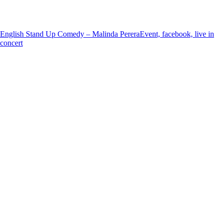
English Stand Up Comedy – Malinda Perera
Event, facebook, live in
concert