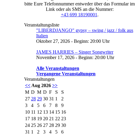
bitte Eure Telefonnummer entweder über das Formular im
Link oder als SMS an die Nummer:
+43 699 18190001
.
Veranstaltungsliste
"LIBERDJANGO" gypsy – swing / jazz / folk aus
Italien
Oktober 27, 2026 - Beginn: 20:00 Uhr
JAMES HARRIES – Singer Songwriter
November 17, 2026 - Beginn: 20:00 Uhr
Alle Veranstaltungen
Vergangene Veranstaltungen
Veranstaltungen
<<
Aug 2026
>>
M
D
M
D
F
S
S
27
28
29
30
31
1
2
3
4
5
6
7
8
9
10
11
12
13
14
15
16
17
18
19
20
21
22
23
24
25
26
27
28
29
30
31
1
2
3
4
5
6