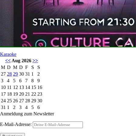
Karaoke
<<
Aug 2026
>>
M
D
M
D
F
S
S
27
28
29
30
31
1
2
3
4
5
6
7
8
9
10
11
12
13
14
15
16
17
18
19
20
21
22
23
24
25
26
27
28
29
30
31
1
2
3
4
5
6
Anmeldung zum Newsletter
E-Mail-Adresse: