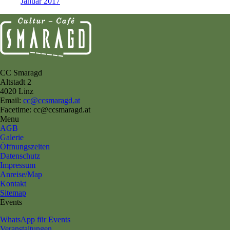
Januar 2017
CC Smaragd
Altstadt 2
4020 Linz
Email:
cc@ccsmaragd.at
Facetime: cc@ccsmaragd.at
Menu
AGB
Galerie
Öffnungszeiten
Datenschutz
Impressum
Anreise/Map
Kontakt
Sitemap
Events
WhatsApp für Events
Veranstaltungen