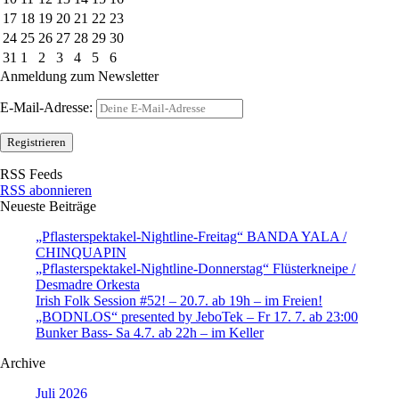
17
18
19
20
21
22
23
24
25
26
27
28
29
30
31
1
2
3
4
5
6
Anmeldung zum Newsletter
E-Mail-Adresse:
RSS Feeds
RSS abonnieren
Neueste Beiträge
„Pflasterspektakel-Nightline-Freitag“ BANDA YALA /
CHINQUAPIN
„Pflasterspektakel-Nightline-Donnerstag“ Flüsterkneipe /
Desmadre Orkesta
Irish Folk Session #52! – 20.7. ab 19h – im Freien!
„BODNLOS“ presented by JeboTek – Fr 17. 7. ab 23:00
Bunker Bass- Sa 4.7. ab 22h – im Keller
Archive
Juli 2026