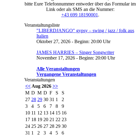
bitte Eure Telefonnummer entweder über das Formular im
Link oder als SMS an die Nummer:
+43 699 18190001
.
Veranstaltungsliste
"LIBERDJANGO" gypsy – swing / jazz / folk aus
Italien
Oktober 27, 2026 - Beginn: 20:00 Uhr
JAMES HARRIES – Singer Songwriter
November 17, 2026 - Beginn: 20:00 Uhr
Alle Veranstaltungen
Vergangene Veranstaltungen
Veranstaltungen
<<
Aug 2026
>>
M
D
M
D
F
S
S
27
28
29
30
31
1
2
3
4
5
6
7
8
9
10
11
12
13
14
15
16
17
18
19
20
21
22
23
24
25
26
27
28
29
30
31
1
2
3
4
5
6