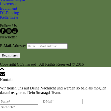
Livemusik
Equipment
DJ-Dancing
Kellermiete
Follow Us
Newsletter
E-Mail-Adresse:
Copyright CCSmaragd - All Rights Reserved © 2016
Kontakt
Wir freuen uns auf Deine Nachricht und werden so bald als möglich
darauf reagieren. Dein Smaragd-Team.