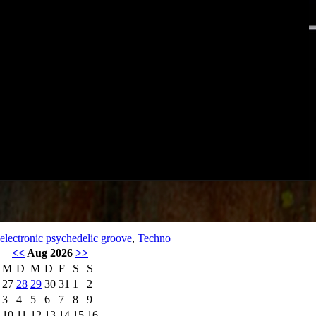
electronic psychedelic groove
,
Techno
<<
Aug 2026
>>
M
D
M
D
F
S
S
27
28
29
30
31
1
2
3
4
5
6
7
8
9
10
11
12
13
14
15
16