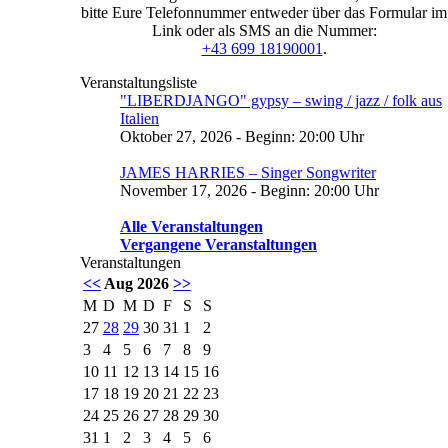
bitte Eure Telefonnummer entweder über das Formular im
Link oder als SMS an die Nummer:
+43 699 18190001
.
Veranstaltungsliste
"LIBERDJANGO" gypsy – swing / jazz / folk aus
Italien
Oktober 27, 2026 - Beginn: 20:00 Uhr
JAMES HARRIES – Singer Songwriter
November 17, 2026 - Beginn: 20:00 Uhr
Alle Veranstaltungen
Vergangene Veranstaltungen
Veranstaltungen
<<
Aug 2026
>>
M
D
M
D
F
S
S
27
28
29
30
31
1
2
3
4
5
6
7
8
9
10
11
12
13
14
15
16
17
18
19
20
21
22
23
24
25
26
27
28
29
30
31
1
2
3
4
5
6