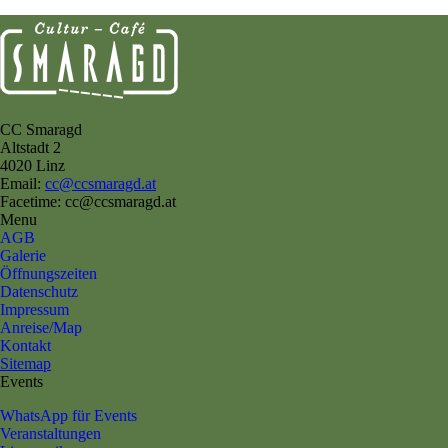
CC Smaragd
Altstadt 2
4020 Linz
Email:
cc@ccsmaragd.at
Facetime: cc@ccsmaragd.at
Menu
AGB
Galerie
Öffnungszeiten
Datenschutz
Impressum
Anreise/Map
Kontakt
Sitemap
Events
WhatsApp für Events
Veranstaltungen