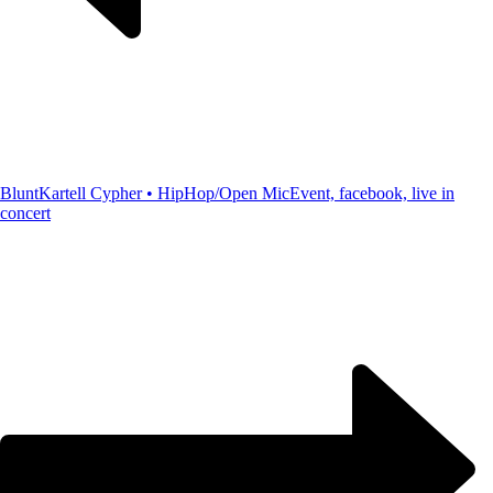
BluntKartell Cypher • HipHop/Open Mic
Event, facebook, live in
concert