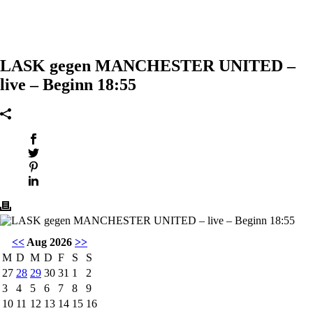
LASK gegen MANCHESTER UNITED –
live – Beginn 18:55
<<
Aug 2026
>>
M
D
M
D
F
S
S
27
28
29
30
31
1
2
3
4
5
6
7
8
9
10
11
12
13
14
15
16