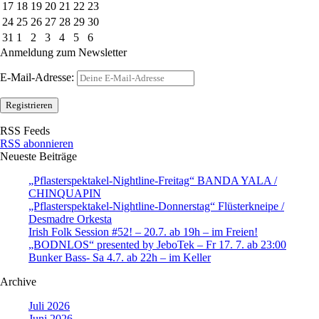
17
18
19
20
21
22
23
24
25
26
27
28
29
30
31
1
2
3
4
5
6
Anmeldung zum Newsletter
E-Mail-Adresse:
RSS Feeds
RSS abonnieren
Neueste Beiträge
„Pflasterspektakel-Nightline-Freitag“ BANDA YALA /
CHINQUAPIN
„Pflasterspektakel-Nightline-Donnerstag“ Flüsterkneipe /
Desmadre Orkesta
Irish Folk Session #52! – 20.7. ab 19h – im Freien!
„BODNLOS“ presented by JeboTek – Fr 17. 7. ab 23:00
Bunker Bass- Sa 4.7. ab 22h – im Keller
Archive
Juli 2026
Juni 2026