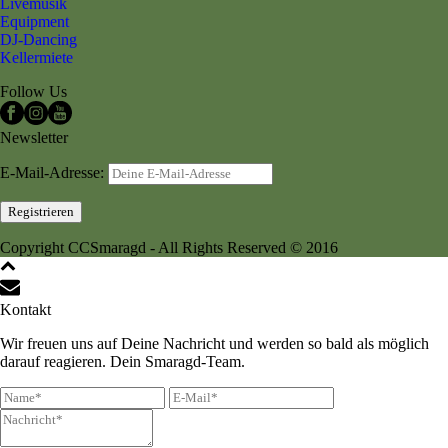
Livemusik
Equipment
DJ-Dancing
Kellermiete
Follow Us
Newsletter
E-Mail-Adresse:
Copyright CCSmaragd - All Rights Reserved © 2016
Kontakt
Wir freuen uns auf Deine Nachricht und werden so bald als möglich
darauf reagieren. Dein Smaragd-Team.