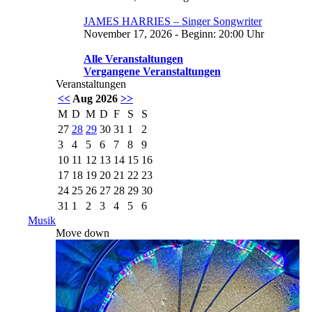
JAMES HARRIES – Singer Songwriter
November 17, 2026 - Beginn: 20:00 Uhr
Alle Veranstaltungen
Vergangene Veranstaltungen
Veranstaltungen
<<
Aug 2026
>>
M
D
M
D
F
S
S
27
28
29
30
31
1
2
3
4
5
6
7
8
9
10
11
12
13
14
15
16
17
18
19
20
21
22
23
24
25
26
27
28
29
30
31
1
2
3
4
5
6
Musik
Move down