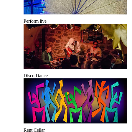
Perform live
Disco Dance
Rent Cellar