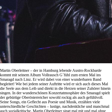
Martin Oberleitner – der in Hamburg lebende Austro-Rockbarde
kommt mit seinem Album Vollrausch G´fühl zum ersten Mal ins
Smaragd nach Linz. Er wird dabei von einer wunderbaren Band
begleitet! Wie bei jedem seiner Auftritte wird er sich auch dieses Mal
die Seele aus dem Leib und direkt in die Herzen seiner Zuhörer hinein
singen. In der wunderschönen Konzertatmosphäre des Smaragd spielt
der gebürtige Oberösterreicher sowohl rockig als auch gefühlvoll.
Seine Songs, ein Geflecht aus Poesie und Musik, erzählen viele
unterschiedliche Geschichten – lustige, nachdenkliche und manchmal
auch sozialkritische. Martin Oberleitner singt mal mit und mal ohne