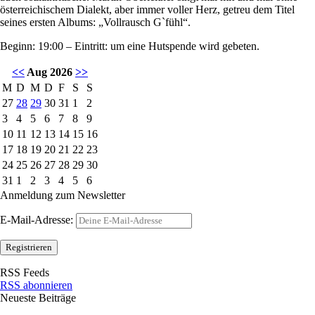
österreichischem Dialekt, aber immer voller Herz, getreu dem Titel
seines ersten Albums: „Vollrausch G`fühl“.
Beginn: 19:00 – Eintritt: um eine Hutspende wird gebeten.
<<
Aug 2026
>>
M
D
M
D
F
S
S
27
28
29
30
31
1
2
3
4
5
6
7
8
9
10
11
12
13
14
15
16
17
18
19
20
21
22
23
24
25
26
27
28
29
30
31
1
2
3
4
5
6
Anmeldung zum Newsletter
E-Mail-Adresse:
RSS Feeds
RSS abonnieren
Neueste Beiträge