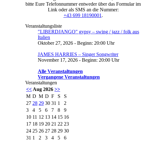
bitte Eure Telefonnummer entweder über das Formular im
Link oder als SMS an die Nummer:
+43 699 18190001
.
Veranstaltungsliste
"LIBERDJANGO" gypsy – swing / jazz / folk aus
Italien
Oktober 27, 2026 - Beginn: 20:00 Uhr
JAMES HARRIES – Singer Songwriter
November 17, 2026 - Beginn: 20:00 Uhr
Alle Veranstaltungen
Vergangene Veranstaltungen
Veranstaltungen
<<
Aug 2026
>>
M
D
M
D
F
S
S
27
28
29
30
31
1
2
3
4
5
6
7
8
9
10
11
12
13
14
15
16
17
18
19
20
21
22
23
24
25
26
27
28
29
30
31
1
2
3
4
5
6