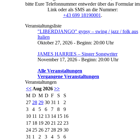
bitte Eure Telefonnummer entweder über das Formular im
Link oder als SMS an die Nummer:
+43 699 18190001
.
Veranstaltungsliste
"LIBERDJANGO" gypsy – swing / jazz / folk aus
Italien
Oktober 27, 2026 - Beginn: 20:00 Uhr
JAMES HARRIES – Singer Songwriter
November 17, 2026 - Beginn: 20:00 Uhr
Alle Veranstaltungen
Vergangene Veranstaltungen
Veranstaltungen
<<
Aug 2026
>>
M
D
M
D
F
S
S
27
28
29
30
31
1
2
3
4
5
6
7
8
9
10
11
12
13
14
15
16
17
18
19
20
21
22
23
24
25
26
27
28
29
30
31
1
2
3
4
5
6