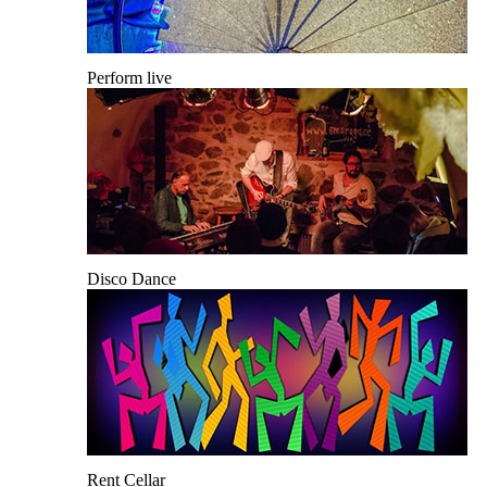
Perform live
Disco Dance
Rent Cellar