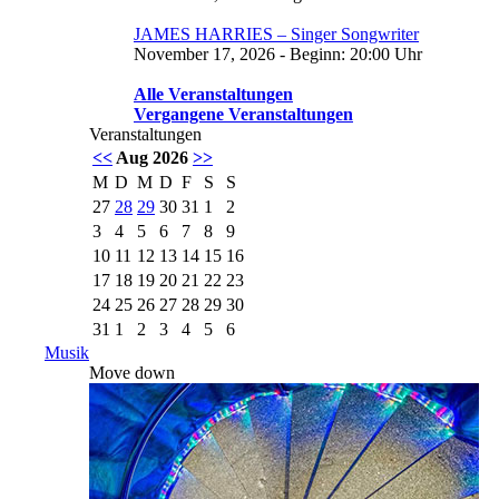
JAMES HARRIES – Singer Songwriter
November 17, 2026 - Beginn: 20:00 Uhr
Alle Veranstaltungen
Vergangene Veranstaltungen
Veranstaltungen
<<
Aug 2026
>>
M
D
M
D
F
S
S
27
28
29
30
31
1
2
3
4
5
6
7
8
9
10
11
12
13
14
15
16
17
18
19
20
21
22
23
24
25
26
27
28
29
30
31
1
2
3
4
5
6
Musik
Move down