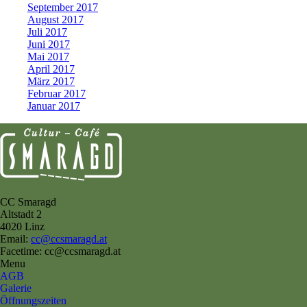
September 2017
August 2017
Juli 2017
Juni 2017
Mai 2017
April 2017
März 2017
Februar 2017
Januar 2017
CC Smaragd
Altstadt 2
4020 Linz
Email:
cc@ccsmaragd.at
Facetime: cc@ccsmaragd.at
Menu
AGB
Galerie
Öffnungszeiten