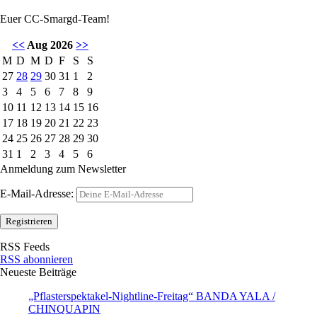
Euer CC-Smargd-Team!
<<
Aug 2026
>>
M
D
M
D
F
S
S
27
28
29
30
31
1
2
3
4
5
6
7
8
9
10
11
12
13
14
15
16
17
18
19
20
21
22
23
24
25
26
27
28
29
30
31
1
2
3
4
5
6
Anmeldung zum Newsletter
E-Mail-Adresse:
RSS Feeds
RSS abonnieren
Neueste Beiträge
„Pflasterspektakel-Nightline-Freitag“ BANDA YALA /
CHINQUAPIN