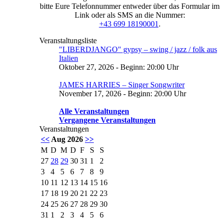
bitte Eure Telefonnummer entweder über das Formular im
Link oder als SMS an die Nummer:
+43 699 18190001
.
Veranstaltungsliste
"LIBERDJANGO" gypsy – swing / jazz / folk aus
Italien
Oktober 27, 2026 - Beginn: 20:00 Uhr
JAMES HARRIES – Singer Songwriter
November 17, 2026 - Beginn: 20:00 Uhr
Alle Veranstaltungen
Vergangene Veranstaltungen
Veranstaltungen
<<
Aug 2026
>>
M
D
M
D
F
S
S
27
28
29
30
31
1
2
3
4
5
6
7
8
9
10
11
12
13
14
15
16
17
18
19
20
21
22
23
24
25
26
27
28
29
30
31
1
2
3
4
5
6