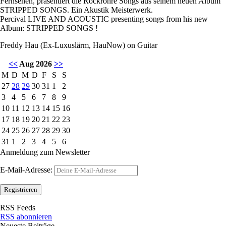
Fernsehen, präsentiert die Rockröhre Songs aus seinem neuen Album
STRIPPED SONGS. Ein Akustik Meisterwerk.
Percival LIVE AND ACOUSTIC presenting songs from his new
Album: STRIPPED SONGS !
Freddy Hau (Ex-Luxuslärm, HauNow) on Guitar
<<
Aug 2026
>>
M
D
M
D
F
S
S
27
28
29
30
31
1
2
3
4
5
6
7
8
9
10
11
12
13
14
15
16
17
18
19
20
21
22
23
24
25
26
27
28
29
30
31
1
2
3
4
5
6
Anmeldung zum Newsletter
E-Mail-Adresse:
RSS Feeds
RSS abonnieren
Neueste Beiträge