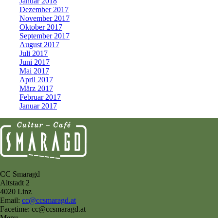
Januar 2018
Dezember 2017
November 2017
Oktober 2017
September 2017
August 2017
Juli 2017
Juni 2017
Mai 2017
April 2017
März 2017
Februar 2017
Januar 2017
CC Smaragd
Altstadt 2
4020 Linz
Email:
cc@ccsmaragd.at
Facetime: cc@ccsmaragd.at
Menu