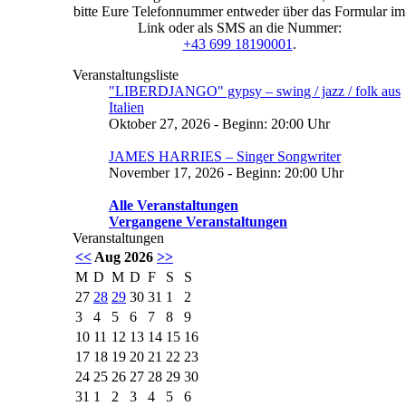
bitte Eure Telefonnummer entweder über das Formular im
Link oder als SMS an die Nummer:
+43 699 18190001
.
Veranstaltungsliste
"LIBERDJANGO" gypsy – swing / jazz / folk aus
Italien
Oktober 27, 2026 - Beginn: 20:00 Uhr
JAMES HARRIES – Singer Songwriter
November 17, 2026 - Beginn: 20:00 Uhr
Alle Veranstaltungen
Vergangene Veranstaltungen
Veranstaltungen
<<
Aug 2026
>>
M
D
M
D
F
S
S
27
28
29
30
31
1
2
3
4
5
6
7
8
9
10
11
12
13
14
15
16
17
18
19
20
21
22
23
24
25
26
27
28
29
30
31
1
2
3
4
5
6