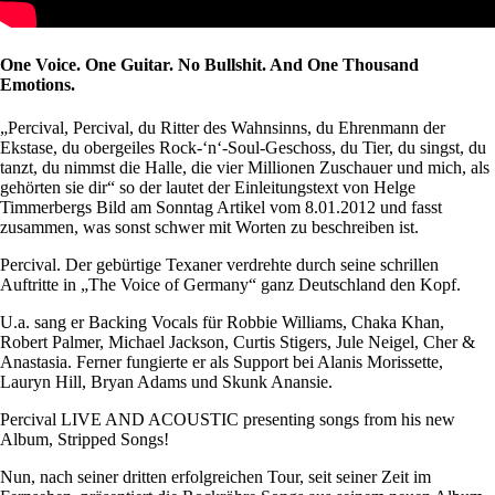
One Voice. One Guitar. No Bullshit. And One Thousand
Emotions.
„Percival, Percival, du Ritter des Wahnsinns, du Ehrenmann der
Ekstase, du obergeiles Rock-‘n‘-Soul-Geschoss, du Tier, du singst, du
tanzt, du nimmst die Halle, die vier Millionen Zuschauer und mich, als
gehörten sie dir“ so der lautet der Einleitungstext von Helge
Timmerbergs Bild am Sonntag Artikel vom 8.01.2012 und fasst
zusammen, was sonst schwer mit Worten zu beschreiben ist.
Percival. Der gebürtige Texaner verdrehte durch seine schrillen
Auftritte in „The Voice of Germany“ ganz Deutschland den Kopf.
U.a. sang er Backing Vocals für Robbie Williams, Chaka Khan,
Robert Palmer, Michael Jackson, Curtis Stigers, Jule Neigel, Cher &
Anastasia. Ferner fungierte er als Support bei Alanis Morissette,
Lauryn Hill, Bryan Adams und Skunk Anansie.
Percival LIVE AND ACOUSTIC presenting songs from his new
Album, Stripped Songs!
Nun, nach seiner dritten erfolgreichen Tour, seit seiner Zeit im