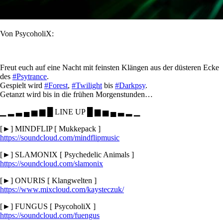
Von PsycoholiX:
Freut euch auf eine Nacht mit feinsten Klängen aus der düsteren Ecke
des
#Psytrance
.
Gespielt wird
#Forest
,
#Twilight
bis
#Darkpsy
.
Getanzt wird bis in die frühen Morgenstunden…
▁ ▂ ▃ ▄ ▅ ▆ █ LINE UP █ ▆ ▅ ▄ ▃ ▂ ▁
[►] MINDFLIP [ Mukkepack ]
https://soundcloud.com/
mindflipmusic
[►] SLAMONIX [ Psychedelic Animals ]
https://soundcloud.com/
slamonix
[►] ONURIS [ Klangwelten ]
https://www.mixcloud.com/
kaysteczuk/
[►] FUNGUS [ PsycoholiX ]
https://soundcloud.com/
fuengus