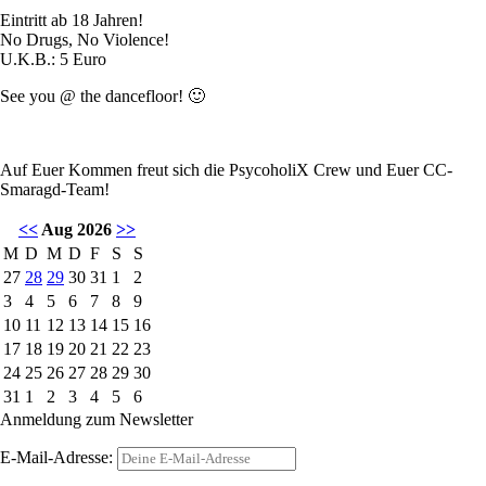
Eintritt ab 18 Jahren!
No Drugs, No Violence!
U.K.B.: 5 Euro
See you @ the dancefloor! 🙂
Auf Euer Kommen freut sich die PsycoholiX Crew und Euer CC-
Smaragd-Team!
<<
Aug 2026
>>
M
D
M
D
F
S
S
27
28
29
30
31
1
2
3
4
5
6
7
8
9
10
11
12
13
14
15
16
17
18
19
20
21
22
23
24
25
26
27
28
29
30
31
1
2
3
4
5
6
Anmeldung zum Newsletter
E-Mail-Adresse: