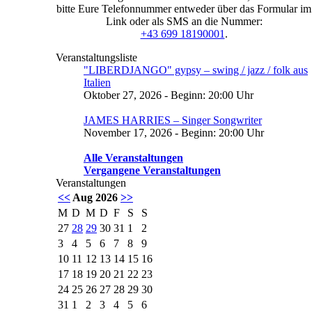
bitte Eure Telefonnummer entweder über das Formular im
Link oder als SMS an die Nummer:
+43 699 18190001
.
Veranstaltungsliste
"LIBERDJANGO" gypsy – swing / jazz / folk aus
Italien
Oktober 27, 2026 - Beginn: 20:00 Uhr
JAMES HARRIES – Singer Songwriter
November 17, 2026 - Beginn: 20:00 Uhr
Alle Veranstaltungen
Vergangene Veranstaltungen
Veranstaltungen
<<
Aug 2026
>>
M
D
M
D
F
S
S
27
28
29
30
31
1
2
3
4
5
6
7
8
9
10
11
12
13
14
15
16
17
18
19
20
21
22
23
24
25
26
27
28
29
30
31
1
2
3
4
5
6