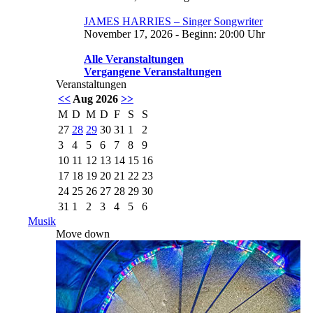
JAMES HARRIES – Singer Songwriter
November 17, 2026 - Beginn: 20:00 Uhr
Alle Veranstaltungen
Vergangene Veranstaltungen
Veranstaltungen
<<
Aug 2026
>>
M
D
M
D
F
S
S
27
28
29
30
31
1
2
3
4
5
6
7
8
9
10
11
12
13
14
15
16
17
18
19
20
21
22
23
24
25
26
27
28
29
30
31
1
2
3
4
5
6
Musik
Move down