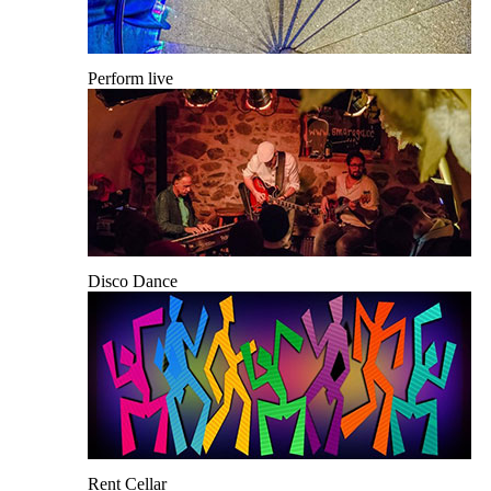
Perform live
Disco Dance
Rent Cellar