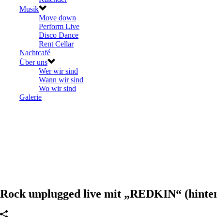
Musik
Move down
Perform Live
Disco Dance
Rent Cellar
Nachtcafé
Über uns
Wer wir sind
Wann wir sind
Wo wir sind
Galerie
Rock unplugged live mit „REDKIN“ (hinte