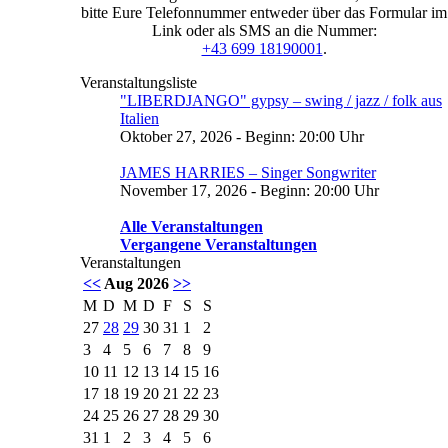
bitte Eure Telefonnummer entweder über das Formular im
Link oder als SMS an die Nummer:
+43 699 18190001
.
Veranstaltungsliste
"LIBERDJANGO" gypsy – swing / jazz / folk aus
Italien
Oktober 27, 2026 - Beginn: 20:00 Uhr
JAMES HARRIES – Singer Songwriter
November 17, 2026 - Beginn: 20:00 Uhr
Alle Veranstaltungen
Vergangene Veranstaltungen
Veranstaltungen
<<
Aug 2026
>>
M
D
M
D
F
S
S
27
28
29
30
31
1
2
3
4
5
6
7
8
9
10
11
12
13
14
15
16
17
18
19
20
21
22
23
24
25
26
27
28
29
30
31
1
2
3
4
5
6