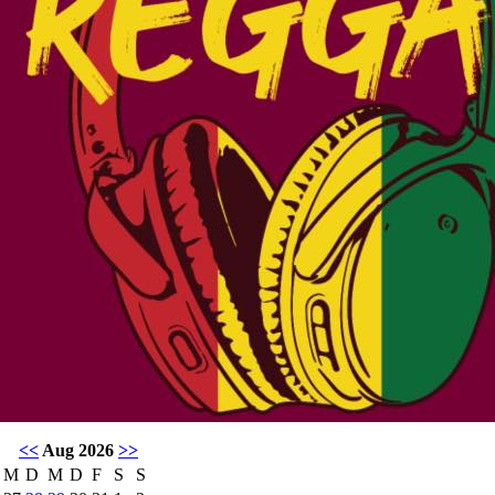
<<
Aug 2026
>>
M
D
M
D
F
S
S