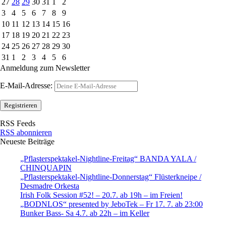
27
28
29
30
31
1
2
3
4
5
6
7
8
9
10
11
12
13
14
15
16
17
18
19
20
21
22
23
24
25
26
27
28
29
30
31
1
2
3
4
5
6
Anmeldung zum Newsletter
E-Mail-Adresse:
RSS Feeds
RSS abonnieren
Neueste Beiträge
„Pflasterspektakel-Nightline-Freitag“ BANDA YALA /
CHINQUAPIN
„Pflasterspektakel-Nightline-Donnerstag“ Flüsterkneipe /
Desmadre Orkesta
Irish Folk Session #52! – 20.7. ab 19h – im Freien!
„BODNLOS“ presented by JeboTek – Fr 17. 7. ab 23:00
Bunker Bass- Sa 4.7. ab 22h – im Keller