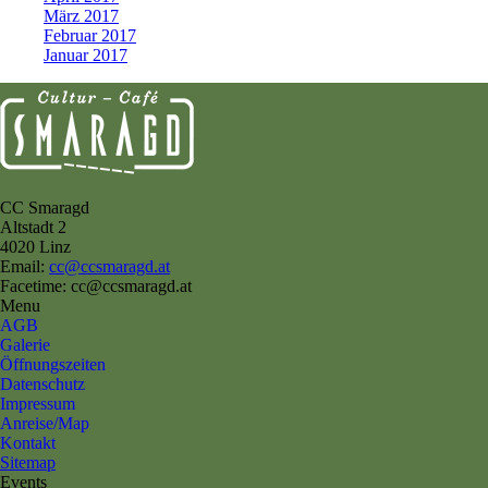
März 2017
Februar 2017
Januar 2017
CC Smaragd
Altstadt 2
4020 Linz
Email:
cc@ccsmaragd.at
Facetime: cc@ccsmaragd.at
Menu
AGB
Galerie
Öffnungszeiten
Datenschutz
Impressum
Anreise/Map
Kontakt
Sitemap
Events