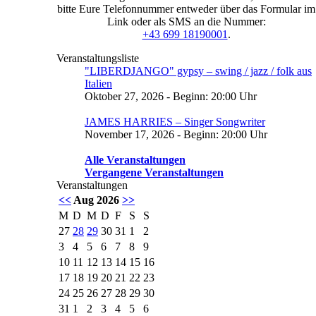
bitte Eure Telefonnummer entweder über das Formular im
Link oder als SMS an die Nummer:
+43 699 18190001
.
Veranstaltungsliste
"LIBERDJANGO" gypsy – swing / jazz / folk aus
Italien
Oktober 27, 2026 - Beginn: 20:00 Uhr
JAMES HARRIES – Singer Songwriter
November 17, 2026 - Beginn: 20:00 Uhr
Alle Veranstaltungen
Vergangene Veranstaltungen
Veranstaltungen
<<
Aug 2026
>>
M
D
M
D
F
S
S
27
28
29
30
31
1
2
3
4
5
6
7
8
9
10
11
12
13
14
15
16
17
18
19
20
21
22
23
24
25
26
27
28
29
30
31
1
2
3
4
5
6