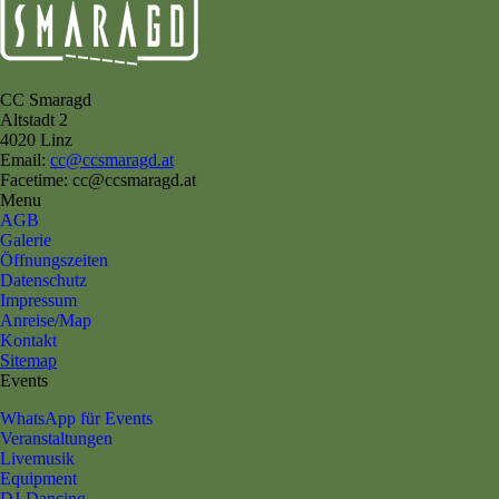
CC Smaragd
Altstadt 2
4020 Linz
Email:
cc@ccsmaragd.at
Facetime: cc@ccsmaragd.at
Menu
AGB
Galerie
Öffnungszeiten
Datenschutz
Impressum
Anreise/Map
Kontakt
Sitemap
Events
WhatsApp für Events
Veranstaltungen
Livemusik
Equipment
DJ-Dancing