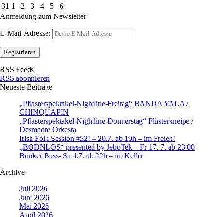
31
1
2
3
4
5
6
Anmeldung zum Newsletter
E-Mail-Adresse:
RSS Feeds
RSS abonnieren
Neueste Beiträge
„Pflasterspektakel-Nightline-Freitag“ BANDA YALA /
CHINQUAPIN
„Pflasterspektakel-Nightline-Donnerstag“ Flüsterkneipe /
Desmadre Orkesta
Irish Folk Session #52! – 20.7. ab 19h – im Freien!
„BODNLOS“ presented by JeboTek – Fr 17. 7. ab 23:00
Bunker Bass- Sa 4.7. ab 22h – im Keller
Archive
Juli 2026
Juni 2026
Mai 2026
April 2026