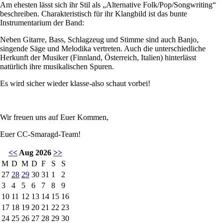
Am ehesten lässt sich ihr Stil als „Alternative Folk/Pop/Songwriting“
beschreiben. Charakteristisch für ihr Klangbild ist das bunte
Instrumentarium der Band:
Neben Gitarre, Bass, Schlagzeug und Stimme sind auch Banjo,
singende Säge und Melodika vertreten. Auch die unterschiedliche
Herkunft der Musiker (Finnland, Österreich, Italien) hinterlässt
natürlich ihre musikalischen Spuren.
Es wird sicher wieder klasse-also schaut vorbei!
Wir freuen uns auf Euer Kommen,
Euer CC-Smaragd-Team!
<<
Aug 2026
>>
M
D
M
D
F
S
S
27
28
29
30
31
1
2
3
4
5
6
7
8
9
10
11
12
13
14
15
16
17
18
19
20
21
22
23
24
25
26
27
28
29
30