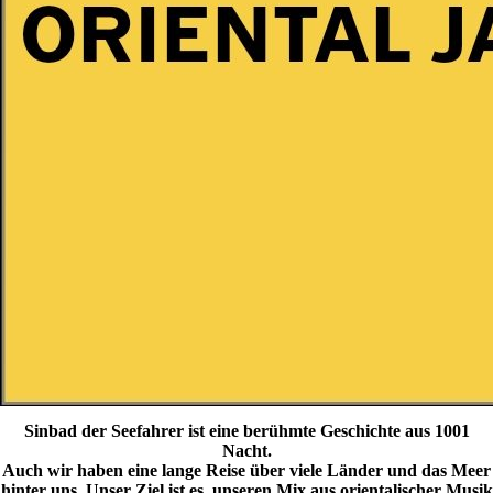
Sinbad der Seefahrer ist eine berühmte Geschichte aus 1001
Nacht.
Auch wir haben eine lange Reise über viele Länder und das Meer
hinter uns. Unser Ziel ist es, unseren Mix aus orientalischer Musik