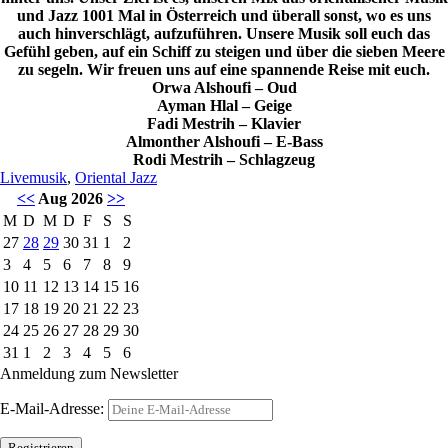
und Jazz 1001 Mal in Österreich und überall sonst, wo es uns
auch hinverschlägt, aufzuführen. Unsere Musik soll euch das
Gefühl geben, auf ein Schiff zu steigen und über die sieben Meere
zu segeln. Wir freuen uns auf eine spannende Reise mit euch.
Orwa Alshoufi – Oud
Ayman Hlal – Geige
Fadi Mestrih – Klavier
Almonther Alshoufi – E-Bass
Rodi Mestrih – Schlagzeug
Livemusik
,
Oriental Jazz
<<
Aug 2026
>>
M
D
M
D
F
S
S
27
28
29
30
31
1
2
3
4
5
6
7
8
9
10
11
12
13
14
15
16
17
18
19
20
21
22
23
24
25
26
27
28
29
30
31
1
2
3
4
5
6
Anmeldung zum Newsletter
E-Mail-Adresse: