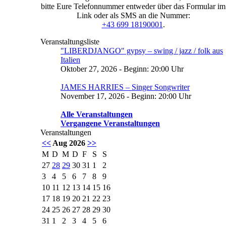
bitte Eure Telefonnummer entweder über das Formular im
Link oder als SMS an die Nummer:
+43 699 18190001
.
Veranstaltungsliste
"LIBERDJANGO" gypsy – swing / jazz / folk aus
Italien
Oktober 27, 2026 - Beginn: 20:00 Uhr
JAMES HARRIES – Singer Songwriter
November 17, 2026 - Beginn: 20:00 Uhr
Alle Veranstaltungen
Vergangene Veranstaltungen
Veranstaltungen
<<
Aug 2026
>>
M
D
M
D
F
S
S
27
28
29
30
31
1
2
3
4
5
6
7
8
9
10
11
12
13
14
15
16
17
18
19
20
21
22
23
24
25
26
27
28
29
30
31
1
2
3
4
5
6