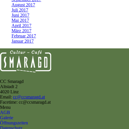
August 2017
Juli 2017
Juni 2017
Mai 2017
April 2017
März 2017
Februar 2017
Januar 2017
CC Smaragd
Altstadt 2
4020 Linz
Email:
cc@ccsmaragd.at
Facetime: cc@ccsmaragd.at
Menu
AGB
Galerie
Öffnungszeiten
Datenschutz