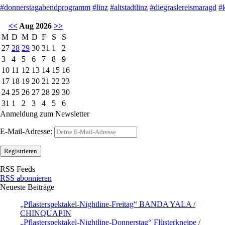
#donnerstagabendprogramm
#linz
#altstadtlinz
#diegraslereismaragd
#
<<
Aug 2026
>>
M
D
M
D
F
S
S
27
28
29
30
31
1
2
3
4
5
6
7
8
9
10
11
12
13
14
15
16
17
18
19
20
21
22
23
24
25
26
27
28
29
30
31
1
2
3
4
5
6
Anmeldung zum Newsletter
E-Mail-Adresse:
RSS Feeds
RSS abonnieren
Neueste Beiträge
„Pflasterspektakel-Nightline-Freitag“ BANDA YALA /
CHINQUAPIN
„Pflasterspektakel-Nightline-Donnerstag“ Flüsterkneipe /