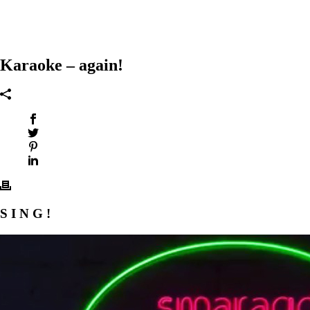
Karaoke – again!
S I N G !