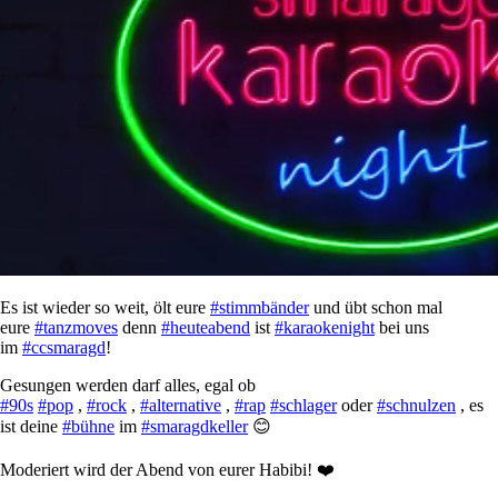
Es ist wieder so weit, ölt eure
#stimmbänder
und übt schon mal
eure
#tanzmoves
denn
#heuteabend
ist
#karaokenight
bei uns
im
#ccsmaragd
!
Gesungen werden darf alles, egal ob
#90s
#pop
,
#rock
,
#alternative
,
#rap
#schlager
oder
#schnulzen
, es
ist deine
#bühne
im
#smaragdkeller
😊
Moderiert wird der Abend von eurer Habibi!
❤️