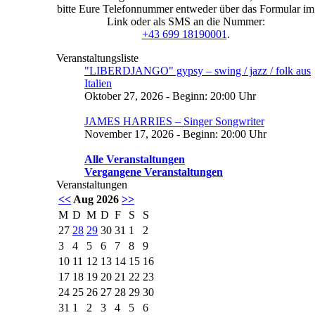
bitte Eure Telefonnummer entweder über das Formular im
Link oder als SMS an die Nummer:
+43 699 18190001
.
Veranstaltungsliste
"LIBERDJANGO" gypsy – swing / jazz / folk aus
Italien
Oktober 27, 2026 - Beginn: 20:00 Uhr
JAMES HARRIES – Singer Songwriter
November 17, 2026 - Beginn: 20:00 Uhr
Alle Veranstaltungen
Vergangene Veranstaltungen
Veranstaltungen
<<
Aug 2026
>>
M
D
M
D
F
S
S
27
28
29
30
31
1
2
3
4
5
6
7
8
9
10
11
12
13
14
15
16
17
18
19
20
21
22
23
24
25
26
27
28
29
30
31
1
2
3
4
5
6