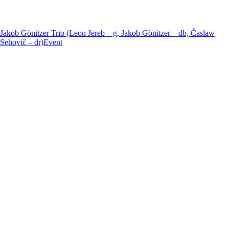
Jakob Gönitzer Trio (Leon Jereb – g, Jakob Gönitzer – db, Časlaw
Sehovič – dr)
Event