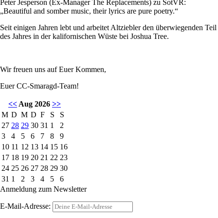
Peter Jesperson (Ex-Manager The Replacements) zu SotVR:
„Beautiful and somber music, their lyrics are pure poetry.“
Seit einigen Jahren lebt und arbeitet Altziebler den überwiegenden Teil
des Jahres in der kalifornischen Wüste bei Joshua Tree.
Wir freuen uns auf Euer Kommen,
Euer CC-Smaragd-Team!
<<
Aug 2026
>>
M
D
M
D
F
S
S
27
28
29
30
31
1
2
3
4
5
6
7
8
9
10
11
12
13
14
15
16
17
18
19
20
21
22
23
24
25
26
27
28
29
30
31
1
2
3
4
5
6
Anmeldung zum Newsletter
E-Mail-Adresse: