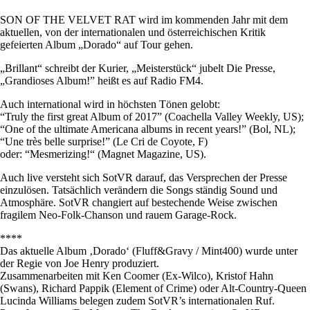
SON OF THE VELVET RAT wird im kommenden Jahr mit dem
aktuellen, von der internationalen und österreichischen Kritik
gefeierten Album „Dorado“ auf Tour gehen.
„Brillant“ schreibt der Kurier, „Meisterstück“ jubelt Die Presse,
„Grandioses Album!” heißt es auf Radio FM4.
Auch international wird in höchsten Tönen gelobt:
“Truly the first great Album of 2017” (Coachella Valley Weekly, US);
“One of the ultimate Americana albums in recent years!” (Bol, NL);
“Une très belle surprise!” (Le Cri de Coyote, F)
oder: “Mesmerizing!“ (Magnet Magazine, US).
Auch live versteht sich SotVR darauf, das Versprechen der Presse
einzulösen. Tatsächlich verändern die Songs ständig Sound und
Atmosphäre. SotVR changiert auf bestechende Weise zwischen
fragilem Neo-Folk-Chanson und rauem Garage-Rock.
****
Das aktuelle Album ‚Dorado‘ (Fluff&Gravy / Mint400) wurde unter
der Regie von Joe Henry produziert.
Zusammenarbeiten mit Ken Coomer (Ex-Wilco), Kristof Hahn
(Swans), Richard Pappik (Element of Crime) oder Alt-Country-Queen
Lucinda Williams belegen zudem SotVR’s internationalen Ruf.