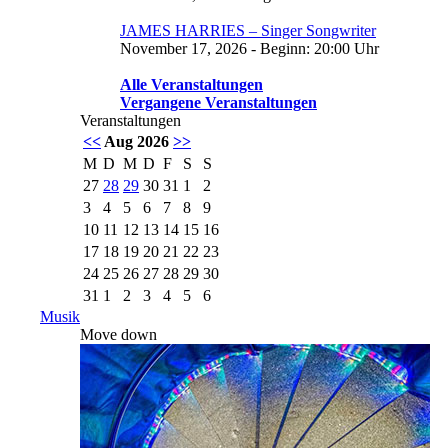
JAMES HARRIES – Singer Songwriter
November 17, 2026 - Beginn: 20:00 Uhr
Alle Veranstaltungen
Vergangene Veranstaltungen
Veranstaltungen
<<
Aug 2026
>>
M
D
M
D
F
S
S
27
28
29
30
31
1
2
3
4
5
6
7
8
9
10
11
12
13
14
15
16
17
18
19
20
21
22
23
24
25
26
27
28
29
30
31
1
2
3
4
5
6
Musik
Move down