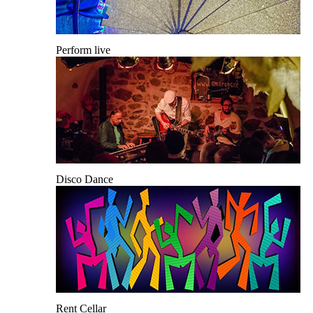
Perform live
Disco Dance
Rent Cellar