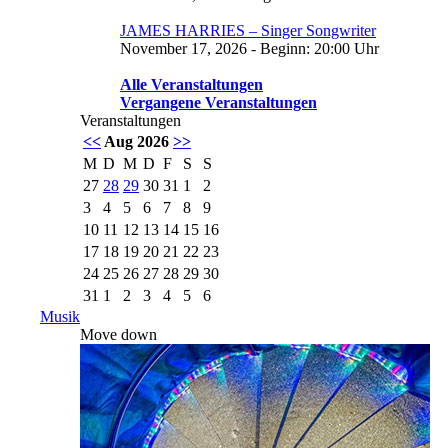
JAMES HARRIES – Singer Songwriter
November 17, 2026 - Beginn: 20:00 Uhr
Alle Veranstaltungen
Vergangene Veranstaltungen
Veranstaltungen
<<
Aug 2026
>>
M
D
M
D
F
S
S
27
28
29
30
31
1
2
3
4
5
6
7
8
9
10
11
12
13
14
15
16
17
18
19
20
21
22
23
24
25
26
27
28
29
30
31
1
2
3
4
5
6
Musik
Move down