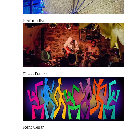
Perform live
Disco Dance
Rent Cellar