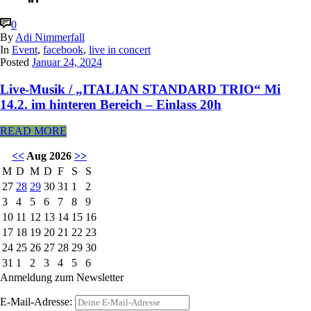
0
By
Adi Nimmerfall
In
Event
,
facebook
,
live in concert
Posted
Januar 24, 2024
Live-Musik / „ITALIAN STANDARD TRIO“ Mi
14.2. im hinteren Bereich – Einlass 20h
READ MORE
<<
Aug 2026
>>
M
D
M
D
F
S
S
27
28
29
30
31
1
2
3
4
5
6
7
8
9
10
11
12
13
14
15
16
17
18
19
20
21
22
23
24
25
26
27
28
29
30
31
1
2
3
4
5
6
Anmeldung zum Newsletter
E-Mail-Adresse: