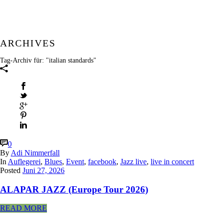
ARCHIVES
Tag-Archiv für: "italian standards"
0
By
Adi Nimmerfall
In
Auflegerei
,
Blues
,
Event
,
facebook
,
Jazz live
,
live in concert
Posted
Juni 27, 2026
ALAPAR JAZZ (Europe Tour 2026)
READ MORE