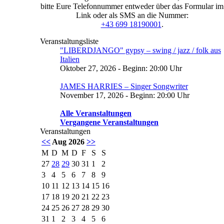
bitte Eure Telefonnummer entweder über das Formular im
Link oder als SMS an die Nummer:
+43 699 18190001
.
Veranstaltungsliste
"LIBERDJANGO" gypsy – swing / jazz / folk aus
Italien
Oktober 27, 2026 - Beginn: 20:00 Uhr
JAMES HARRIES – Singer Songwriter
November 17, 2026 - Beginn: 20:00 Uhr
Alle Veranstaltungen
Vergangene Veranstaltungen
Veranstaltungen
<<
Aug 2026
>>
M
D
M
D
F
S
S
27
28
29
30
31
1
2
3
4
5
6
7
8
9
10
11
12
13
14
15
16
17
18
19
20
21
22
23
24
25
26
27
28
29
30
31
1
2
3
4
5
6