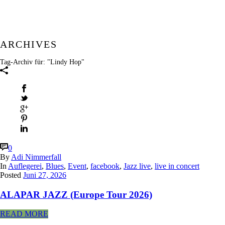
ARCHIVES
Tag-Archiv für: "Lindy Hop"
0
By
Adi Nimmerfall
In
Auflegerei
,
Blues
,
Event
,
facebook
,
Jazz live
,
live in concert
Posted
Juni 27, 2026
ALAPAR JAZZ (Europe Tour 2026)
READ MORE