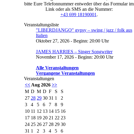
bitte Eure Telefonnummer entweder über das Formular im
Link oder als SMS an die Nummer:
+43 699 18190001
.
Veranstaltungsliste
"LIBERDJANGO" gypsy – swing / jazz / folk aus
Italien
Oktober 27, 2026 - Beginn: 20:00 Uhr
JAMES HARRIES – Singer Songwriter
November 17, 2026 - Beginn: 20:00 Uhr
Alle Veranstaltungen
Vergangene Veranstaltungen
Veranstaltungen
<<
Aug 2026
>>
M
D
M
D
F
S
S
27
28
29
30
31
1
2
3
4
5
6
7
8
9
10
11
12
13
14
15
16
17
18
19
20
21
22
23
24
25
26
27
28
29
30
31
1
2
3
4
5
6