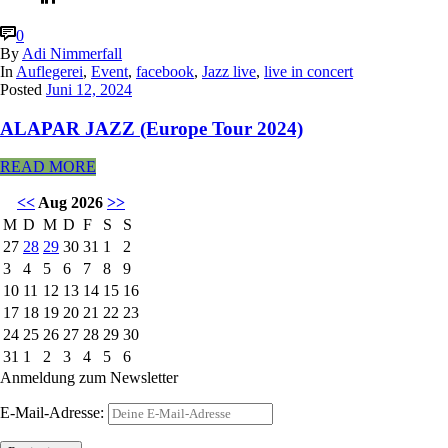
0
By
Adi Nimmerfall
In
Auflegerei
,
Event
,
facebook
,
Jazz live
,
live in concert
Posted
Juni 12, 2024
ALAPAR JAZZ (Europe Tour 2024)
READ MORE
<<
Aug 2026
>>
M
D
M
D
F
S
S
27
28
29
30
31
1
2
3
4
5
6
7
8
9
10
11
12
13
14
15
16
17
18
19
20
21
22
23
24
25
26
27
28
29
30
31
1
2
3
4
5
6
Anmeldung zum Newsletter
E-Mail-Adresse: