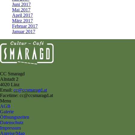
Juni 2017
Mai 2017
April 2017
März 2017
Februar 2017
Januar 2017
CC Smaragd
Altstadt 2
4020 Linz
Email:
cc@ccsmaragd.at
Facetime: cc@ccsmaragd.at
Menu
AGB
Galerie
Öffnungszeiten
Datenschutz
Impressum
Anreise/Map