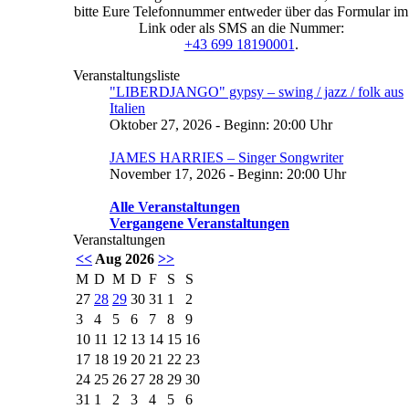
bitte Eure Telefonnummer entweder über das Formular im
Link oder als SMS an die Nummer:
+43 699 18190001
.
Veranstaltungsliste
"LIBERDJANGO" gypsy – swing / jazz / folk aus
Italien
Oktober 27, 2026 - Beginn: 20:00 Uhr
JAMES HARRIES – Singer Songwriter
November 17, 2026 - Beginn: 20:00 Uhr
Alle Veranstaltungen
Vergangene Veranstaltungen
Veranstaltungen
<<
Aug 2026
>>
M
D
M
D
F
S
S
27
28
29
30
31
1
2
3
4
5
6
7
8
9
10
11
12
13
14
15
16
17
18
19
20
21
22
23
24
25
26
27
28
29
30
31
1
2
3
4
5
6