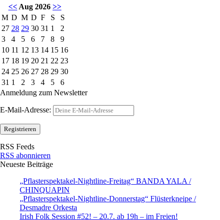
<<
Aug 2026
>>
M
D
M
D
F
S
S
27
28
29
30
31
1
2
3
4
5
6
7
8
9
10
11
12
13
14
15
16
17
18
19
20
21
22
23
24
25
26
27
28
29
30
31
1
2
3
4
5
6
Anmeldung zum Newsletter
E-Mail-Adresse:
RSS Feeds
RSS abonnieren
Neueste Beiträge
„Pflasterspektakel-Nightline-Freitag“ BANDA YALA /
CHINQUAPIN
„Pflasterspektakel-Nightline-Donnerstag“ Flüsterkneipe /
Desmadre Orkesta
Irish Folk Session #52! – 20.7. ab 19h – im Freien!