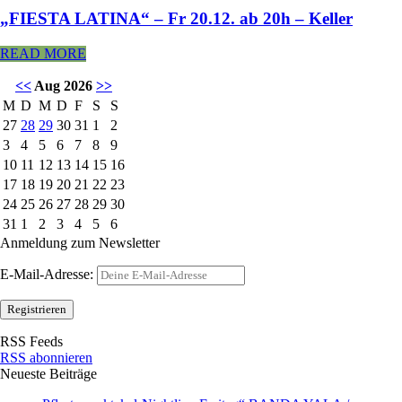
„FIESTA LATINA“ – Fr 20.12. ab 20h – Keller
READ MORE
<<
Aug 2026
>>
M
D
M
D
F
S
S
27
28
29
30
31
1
2
3
4
5
6
7
8
9
10
11
12
13
14
15
16
17
18
19
20
21
22
23
24
25
26
27
28
29
30
31
1
2
3
4
5
6
Anmeldung zum Newsletter
E-Mail-Adresse:
RSS Feeds
RSS abonnieren
Neueste Beiträge