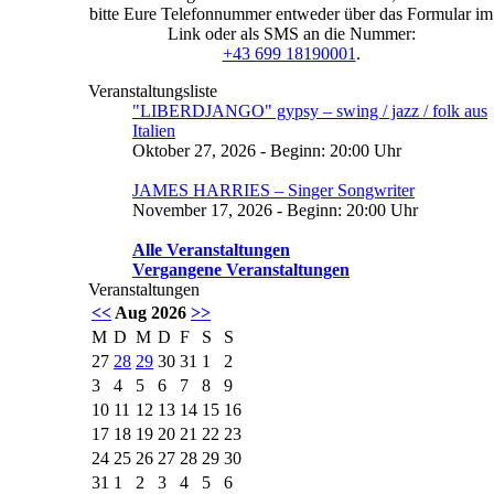
bitte Eure Telefonnummer entweder über das Formular im
Link oder als SMS an die Nummer:
+43 699 18190001
.
Veranstaltungsliste
"LIBERDJANGO" gypsy – swing / jazz / folk aus
Italien
Oktober 27, 2026 - Beginn: 20:00 Uhr
JAMES HARRIES – Singer Songwriter
November 17, 2026 - Beginn: 20:00 Uhr
Alle Veranstaltungen
Vergangene Veranstaltungen
Veranstaltungen
<<
Aug 2026
>>
M
D
M
D
F
S
S
27
28
29
30
31
1
2
3
4
5
6
7
8
9
10
11
12
13
14
15
16
17
18
19
20
21
22
23
24
25
26
27
28
29
30
31
1
2
3
4
5
6