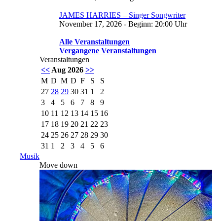
JAMES HARRIES – Singer Songwriter
November 17, 2026 - Beginn: 20:00 Uhr
Alle Veranstaltungen
Vergangene Veranstaltungen
Veranstaltungen
<<
Aug 2026
>>
M
D
M
D
F
S
S
27
28
29
30
31
1
2
3
4
5
6
7
8
9
10
11
12
13
14
15
16
17
18
19
20
21
22
23
24
25
26
27
28
29
30
31
1
2
3
4
5
6
Musik
Move down