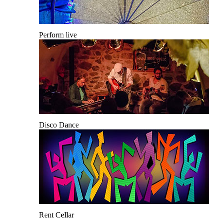
Perform live
Disco Dance
Rent Cellar