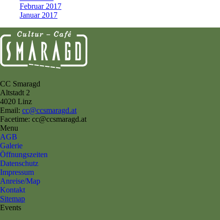
Februar 2017
Januar 2017
CC Smaragd
Altstadt 2
4020 Linz
Email:
cc@ccsmaragd.at
Facetime: cc@ccsmaragd.at
Menu
AGB
Galerie
Öffnungszeiten
Datenschutz
Impressum
Anreise/Map
Kontakt
Sitemap
Events