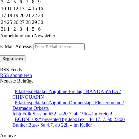
3
4
5
6
7
8
9
10
11
12
13
14
15
16
17
18
19
20
21
22
23
24
25
26
27
28
29
30
31
1
2
3
4
5
6
Anmeldung zum Newsletter
E-Mail-Adresse:
RSS Feeds
RSS abonnieren
Neueste Beiträge
„Pflasterspektakel-Nightline-Freitag“ BANDA YALA /
CHINQUAPIN
„Pflasterspektakel-Nightline-Donnerstag“ Flüsterkneipe /
Desmadre Orkesta
Irish Folk Session #52! – 20.7. ab 19h – im Freien!
„BODNLOS“ presented by JeboTek – Fr 17. 7. ab 23:00
Bunker Bass- Sa 4.7. ab 22h – im Keller
Archive