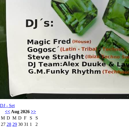
DJ - Set
<<
Aug 2026
>>
M
D
M
D
F
S
S
27
28
29
30
31
1
2