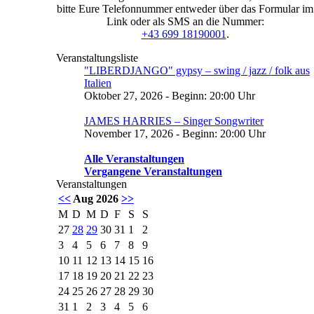
bitte Eure Telefonnummer entweder über das Formular im
Link oder als SMS an die Nummer:
+43 699 18190001
.
Veranstaltungsliste
"LIBERDJANGO" gypsy – swing / jazz / folk aus
Italien
Oktober 27, 2026 - Beginn: 20:00 Uhr
JAMES HARRIES – Singer Songwriter
November 17, 2026 - Beginn: 20:00 Uhr
Alle Veranstaltungen
Vergangene Veranstaltungen
Veranstaltungen
<<
Aug 2026
>>
M
D
M
D
F
S
S
27
28
29
30
31
1
2
3
4
5
6
7
8
9
10
11
12
13
14
15
16
17
18
19
20
21
22
23
24
25
26
27
28
29
30
31
1
2
3
4
5
6