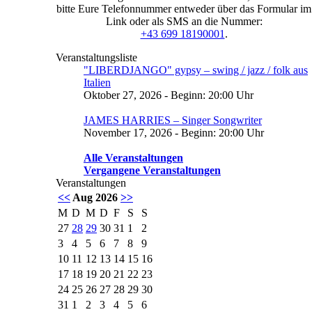
bitte Eure Telefonnummer entweder über das Formular im
Link oder als SMS an die Nummer:
+43 699 18190001
.
Veranstaltungsliste
"LIBERDJANGO" gypsy – swing / jazz / folk aus
Italien
Oktober 27, 2026 - Beginn: 20:00 Uhr
JAMES HARRIES – Singer Songwriter
November 17, 2026 - Beginn: 20:00 Uhr
Alle Veranstaltungen
Vergangene Veranstaltungen
Veranstaltungen
<<
Aug 2026
>>
M
D
M
D
F
S
S
27
28
29
30
31
1
2
3
4
5
6
7
8
9
10
11
12
13
14
15
16
17
18
19
20
21
22
23
24
25
26
27
28
29
30
31
1
2
3
4
5
6