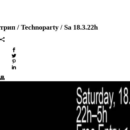
трип / Technoparty / Sa 18.3.22h