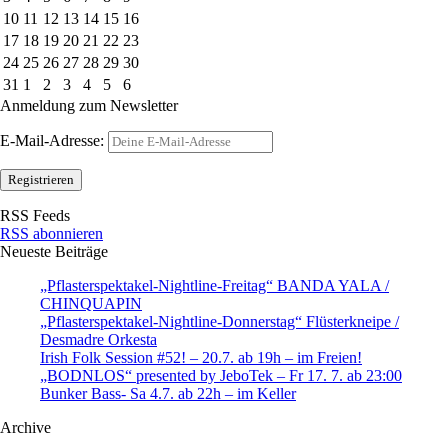
10
11
12
13
14
15
16
17
18
19
20
21
22
23
24
25
26
27
28
29
30
31
1
2
3
4
5
6
Anmeldung zum Newsletter
E-Mail-Adresse:
RSS Feeds
RSS abonnieren
Neueste Beiträge
„Pflasterspektakel-Nightline-Freitag“ BANDA YALA /
CHINQUAPIN
„Pflasterspektakel-Nightline-Donnerstag“ Flüsterkneipe /
Desmadre Orkesta
Irish Folk Session #52! – 20.7. ab 19h – im Freien!
„BODNLOS“ presented by JeboTek – Fr 17. 7. ab 23:00
Bunker Bass- Sa 4.7. ab 22h – im Keller
Archive