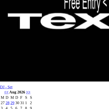
DJ - Set
<<
Aug 2026
>>
M
D
M
D
F
S
S
27
28
29
30
31
1
2
3
4
5
6
7
8
9