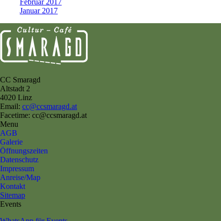
Februar 2017
Januar 2017
CC Smaragd
Altstadt 2
4020 Linz
Email:
cc@ccsmaragd.at
Facetime: cc@ccsmaragd.at
Menu
AGB
Galerie
Öffnungszeiten
Datenschutz
Impressum
Anreise/Map
Kontakt
Sitemap
Events
WhatsApp für Events