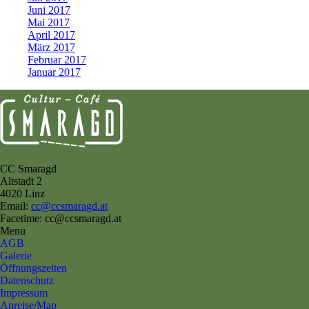
Juni 2017
Mai 2017
April 2017
März 2017
Februar 2017
Januar 2017
CC Smaragd
Altstadt 2
4020 Linz
Email:
cc@ccsmaragd.at
Facetime: cc@ccsmaragd.at
Menu
AGB
Galerie
Öffnungszeiten
Datenschutz
Impressum
Anreise/Map