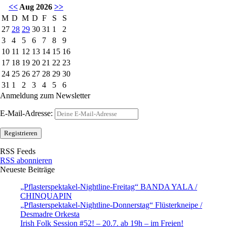
<<
Aug 2026
>>
M
D
M
D
F
S
S
27
28
29
30
31
1
2
3
4
5
6
7
8
9
10
11
12
13
14
15
16
17
18
19
20
21
22
23
24
25
26
27
28
29
30
31
1
2
3
4
5
6
Anmeldung zum Newsletter
E-Mail-Adresse:
RSS Feeds
RSS abonnieren
Neueste Beiträge
„Pflasterspektakel-Nightline-Freitag“ BANDA YALA /
CHINQUAPIN
„Pflasterspektakel-Nightline-Donnerstag“ Flüsterkneipe /
Desmadre Orkesta
Irish Folk Session #52! – 20.7. ab 19h – im Freien!