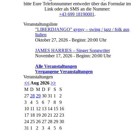
bitte Eure Telefonnummer entweder über das Formular im
Link oder als SMS an die Nummer:
+43 699 18190001
.
Veranstaltungsliste
"LIBERDJANGO" gypsy – swing / jazz / folk aus
Italien
Oktober 27, 2026 - Beginn: 20:00 Uhr
JAMES HARRIES – Singer Songwriter
November 17, 2026 - Beginn: 20:00 Uhr
Alle Veranstaltungen
Vergangene Veranstaltungen
Veranstaltungen
<<
Aug 2026
>>
M
D
M
D
F
S
S
27
28
29
30
31
1
2
3
4
5
6
7
8
9
10
11
12
13
14
15
16
17
18
19
20
21
22
23
24
25
26
27
28
29
30
31
1
2
3
4
5
6