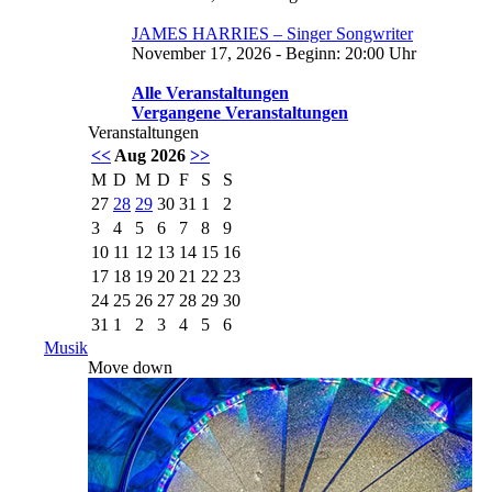
JAMES HARRIES – Singer Songwriter
November 17, 2026 - Beginn: 20:00 Uhr
Alle Veranstaltungen
Vergangene Veranstaltungen
Veranstaltungen
<<
Aug 2026
>>
M
D
M
D
F
S
S
27
28
29
30
31
1
2
3
4
5
6
7
8
9
10
11
12
13
14
15
16
17
18
19
20
21
22
23
24
25
26
27
28
29
30
31
1
2
3
4
5
6
Musik
Move down