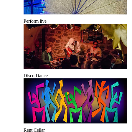
Perform live
Disco Dance
Rent Cellar