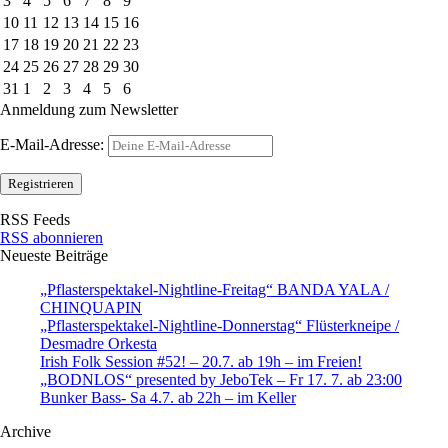
3
4
5
6
7
8
9
10
11
12
13
14
15
16
17
18
19
20
21
22
23
24
25
26
27
28
29
30
31
1
2
3
4
5
6
Anmeldung zum Newsletter
E-Mail-Adresse:
RSS Feeds
RSS abonnieren
Neueste Beiträge
„Pflasterspektakel-Nightline-Freitag“ BANDA YALA /
CHINQUAPIN
„Pflasterspektakel-Nightline-Donnerstag“ Flüsterkneipe /
Desmadre Orkesta
Irish Folk Session #52! – 20.7. ab 19h – im Freien!
„BODNLOS“ presented by JeboTek – Fr 17. 7. ab 23:00
Bunker Bass- Sa 4.7. ab 22h – im Keller
Archive