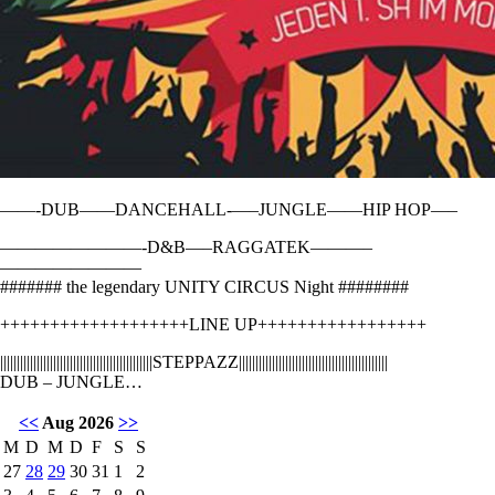
——-DUB——DANCEHALL-
—–JUNGLE——HIP HOP—–
————————-D
&B—–RAGGATEK———–
————————
####### the legendary UNITY CIRCUS Night ########
+++++++++++++++++++LINE UP+++++++++++++++++
||||||||||||||||||||||||||
||||||||||||||||||||STEPPA
ZZ||||||||||||||||||||||||
|||||||||||||||||||||
DUB – JUNGLE
…
<<
Aug 2026
>>
M
D
M
D
F
S
S
27
28
29
30
31
1
2