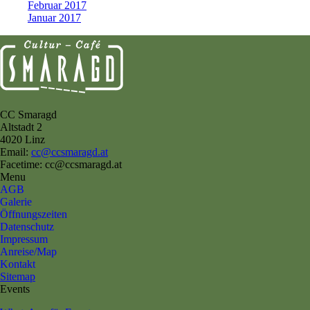
Februar 2017
Januar 2017
CC Smaragd
Altstadt 2
4020 Linz
Email:
cc@ccsmaragd.at
Facetime: cc@ccsmaragd.at
Menu
AGB
Galerie
Öffnungszeiten
Datenschutz
Impressum
Anreise/Map
Kontakt
Sitemap
Events