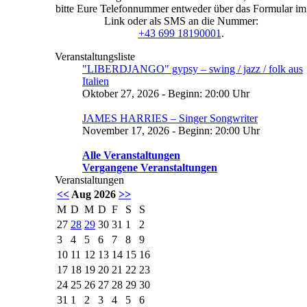
bitte Eure Telefonnummer entweder über das Formular im
Link oder als SMS an die Nummer:
+43 699 18190001
.
Veranstaltungsliste
"LIBERDJANGO" gypsy – swing / jazz / folk aus
Italien
Oktober 27, 2026 - Beginn: 20:00 Uhr
JAMES HARRIES – Singer Songwriter
November 17, 2026 - Beginn: 20:00 Uhr
Alle Veranstaltungen
Vergangene Veranstaltungen
Veranstaltungen
<<
Aug 2026
>>
M
D
M
D
F
S
S
27
28
29
30
31
1
2
3
4
5
6
7
8
9
10
11
12
13
14
15
16
17
18
19
20
21
22
23
24
25
26
27
28
29
30
31
1
2
3
4
5
6