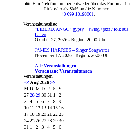
bitte Eure Telefonnummer entweder über das Formular im
Link oder als SMS an die Nummer:
+43 699 18190001
.
Veranstaltungsliste
"LIBERDJANGO" gypsy – swing / jazz / folk aus
Italien
Oktober 27, 2026 - Beginn: 20:00 Uhr
JAMES HARRIES – Singer Songwriter
November 17, 2026 - Beginn: 20:00 Uhr
Alle Veranstaltungen
Vergangene Veranstaltungen
Veranstaltungen
<<
Aug 2026
>>
M
D
M
D
F
S
S
27
28
29
30
31
1
2
3
4
5
6
7
8
9
10
11
12
13
14
15
16
17
18
19
20
21
22
23
24
25
26
27
28
29
30
31
1
2
3
4
5
6