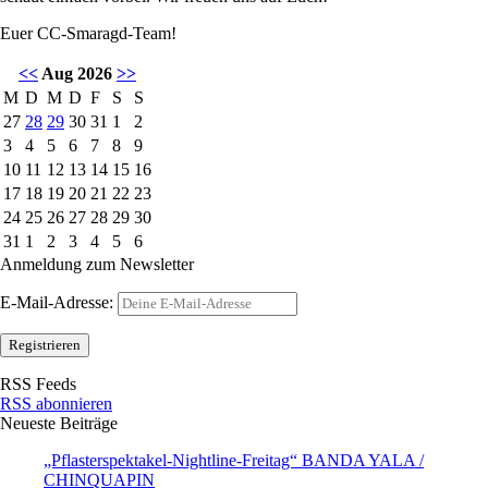
Euer CC-Smaragd-Team!
<<
Aug 2026
>>
M
D
M
D
F
S
S
27
28
29
30
31
1
2
3
4
5
6
7
8
9
10
11
12
13
14
15
16
17
18
19
20
21
22
23
24
25
26
27
28
29
30
31
1
2
3
4
5
6
Anmeldung zum Newsletter
E-Mail-Adresse:
RSS Feeds
RSS abonnieren
Neueste Beiträge
„Pflasterspektakel-Nightline-Freitag“ BANDA YALA /
CHINQUAPIN