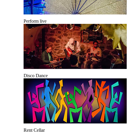
Perform live
Disco Dance
Rent Cellar