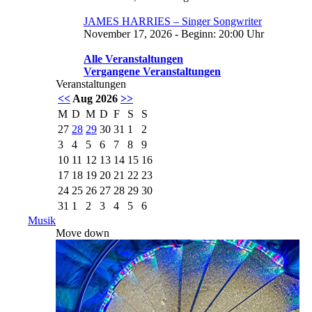
JAMES HARRIES – Singer Songwriter
November 17, 2026 - Beginn: 20:00 Uhr
Alle Veranstaltungen
Vergangene Veranstaltungen
Veranstaltungen
<<
Aug 2026
>>
M
D
M
D
F
S
S
27
28
29
30
31
1
2
3
4
5
6
7
8
9
10
11
12
13
14
15
16
17
18
19
20
21
22
23
24
25
26
27
28
29
30
31
1
2
3
4
5
6
Musik
Move down