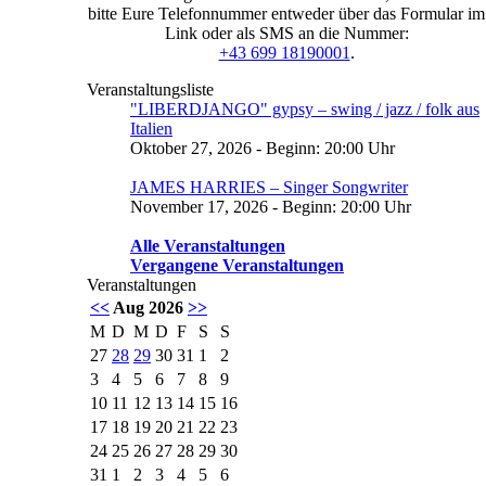
bitte Eure Telefonnummer entweder über das Formular im
Link oder als SMS an die Nummer:
+43 699 18190001
.
Veranstaltungsliste
"LIBERDJANGO" gypsy – swing / jazz / folk aus
Italien
Oktober 27, 2026 - Beginn: 20:00 Uhr
JAMES HARRIES – Singer Songwriter
November 17, 2026 - Beginn: 20:00 Uhr
Alle Veranstaltungen
Vergangene Veranstaltungen
Veranstaltungen
<<
Aug 2026
>>
M
D
M
D
F
S
S
27
28
29
30
31
1
2
3
4
5
6
7
8
9
10
11
12
13
14
15
16
17
18
19
20
21
22
23
24
25
26
27
28
29
30
31
1
2
3
4
5
6