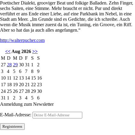
Poetischer Dialekt, grooviger Beat und folkige Balladen. Zehn Finger,
sechs Saiten, eine Stimme. Mehr braucht er nicht. Pur und direkt
verführt er ans Ende einer Liebe, auf eine Parkbank im Nebel, in eine
Stadt am Meer. „Im Grunde sind es Gedichte, die ich schreibe. Auch
wenn die Musik immer zuerst da ist, ein Tuning, ein Groove, ein Riff.
Aber so hat das ja auch alles angefangen.“
http://walterpucher.com
<<
Aug 2026
>>
M
D
M
D
F
S
S
27
28
29
30
31
1
2
3
4
5
6
7
8
9
10
11
12
13
14
15
16
17
18
19
20
21
22
23
24
25
26
27
28
29
30
31
1
2
3
4
5
6
Anmeldung zum Newsletter
E-Mail-Adresse: