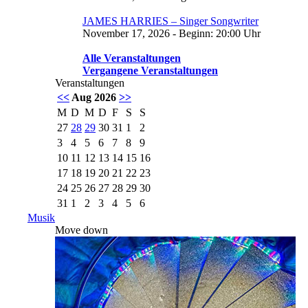
JAMES HARRIES – Singer Songwriter
November 17, 2026 - Beginn: 20:00 Uhr
Alle Veranstaltungen
Vergangene Veranstaltungen
Veranstaltungen
<<
Aug 2026
>>
M
D
M
D
F
S
S
27
28
29
30
31
1
2
3
4
5
6
7
8
9
10
11
12
13
14
15
16
17
18
19
20
21
22
23
24
25
26
27
28
29
30
31
1
2
3
4
5
6
Musik
Move down