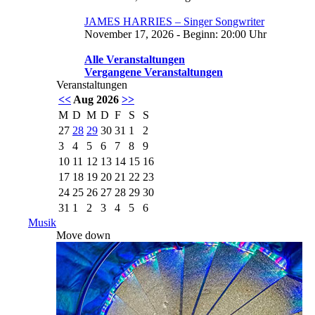
JAMES HARRIES – Singer Songwriter
November 17, 2026 - Beginn: 20:00 Uhr
Alle Veranstaltungen
Vergangene Veranstaltungen
Veranstaltungen
<<
Aug 2026
>>
M
D
M
D
F
S
S
27
28
29
30
31
1
2
3
4
5
6
7
8
9
10
11
12
13
14
15
16
17
18
19
20
21
22
23
24
25
26
27
28
29
30
31
1
2
3
4
5
6
Musik
Move down