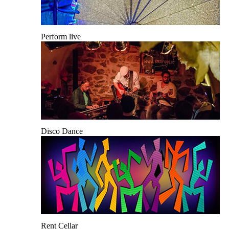
Perform live
Disco Dance
Rent Cellar