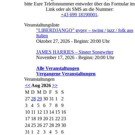
bitte Eure Telefonnummer entweder über das Formular im
Link oder als SMS an die Nummer:
+43 699 18190001
.
Veranstaltungsliste
"LIBERDJANGO" gypsy – swing / jazz / folk aus
Italien
Oktober 27, 2026 - Beginn: 20:00 Uhr
JAMES HARRIES – Singer Songwriter
November 17, 2026 - Beginn: 20:00 Uhr
Alle Veranstaltungen
Vergangene Veranstaltungen
Veranstaltungen
<<
Aug 2026
>>
M
D
M
D
F
S
S
27
28
29
30
31
1
2
3
4
5
6
7
8
9
10
11
12
13
14
15
16
17
18
19
20
21
22
23
24
25
26
27
28
29
30
31
1
2
3
4
5
6