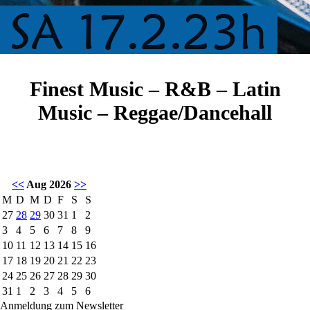
Finest Music – R&B – Latin
Music – Reggae/Dancehall
<<
Aug 2026
>>
M
D
M
D
F
S
S
27
28
29
30
31
1
2
3
4
5
6
7
8
9
10
11
12
13
14
15
16
17
18
19
20
21
22
23
24
25
26
27
28
29
30
31
1
2
3
4
5
6
Anmeldung zum Newsletter