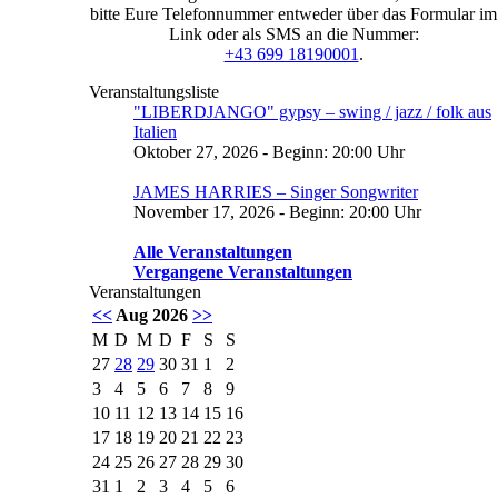
bitte Eure Telefonnummer entweder über das Formular im
Link oder als SMS an die Nummer:
+43 699 18190001
.
Veranstaltungsliste
"LIBERDJANGO" gypsy – swing / jazz / folk aus
Italien
Oktober 27, 2026 - Beginn: 20:00 Uhr
JAMES HARRIES – Singer Songwriter
November 17, 2026 - Beginn: 20:00 Uhr
Alle Veranstaltungen
Vergangene Veranstaltungen
Veranstaltungen
<<
Aug 2026
>>
M
D
M
D
F
S
S
27
28
29
30
31
1
2
3
4
5
6
7
8
9
10
11
12
13
14
15
16
17
18
19
20
21
22
23
24
25
26
27
28
29
30
31
1
2
3
4
5
6