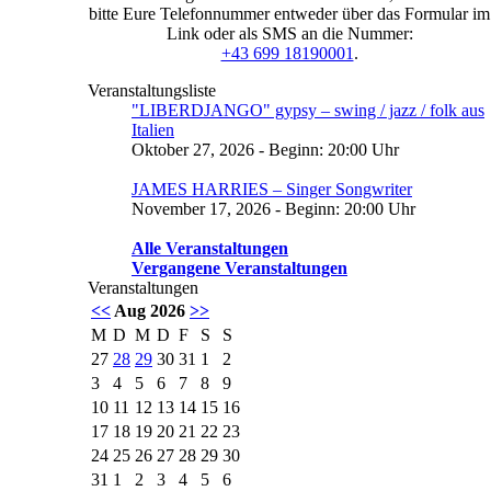
bitte Eure Telefonnummer entweder über das Formular im
Link oder als SMS an die Nummer:
+43 699 18190001
.
Veranstaltungsliste
"LIBERDJANGO" gypsy – swing / jazz / folk aus
Italien
Oktober 27, 2026 - Beginn: 20:00 Uhr
JAMES HARRIES – Singer Songwriter
November 17, 2026 - Beginn: 20:00 Uhr
Alle Veranstaltungen
Vergangene Veranstaltungen
Veranstaltungen
<<
Aug 2026
>>
M
D
M
D
F
S
S
27
28
29
30
31
1
2
3
4
5
6
7
8
9
10
11
12
13
14
15
16
17
18
19
20
21
22
23
24
25
26
27
28
29
30
31
1
2
3
4
5
6