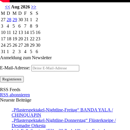
<<
Aug 2026
>>
M
D
M
D
F
S
S
27
28
29
30
31
1
2
3
4
5
6
7
8
9
10
11
12
13
14
15
16
17
18
19
20
21
22
23
24
25
26
27
28
29
30
31
1
2
3
4
5
6
Anmeldung zum Newsletter
E-Mail-Adresse:
RSS Feeds
RSS abonnieren
Neueste Beiträge
„Pflasterspektakel-Nightline-Freitag“ BANDA YALA /
CHINQUAPIN
„Pflasterspektakel-Nightline-Donnerstag“ Flüsterkneipe /
Desmadre Orkesta