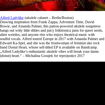
Alfred Ladylike
(ukulele cabaret – Berlin/Boston)
Drawing inspiration from Frank Zappa, Adventure Time, David
Bowie, and Amanda Palmer, this patron-powered ukulele songstress
bangs out witty little ditties and juicy folktronica jams for queer nerds,
alien weirdos, and anyone else who enjoys theatrical music with
soulful vocals. Alfred toured Europe in 2017 with Amanda Palmer and
Edward Ka-Spel, and she was the frontwoman of feminist uke rock
band Donut Heart, whose self-titled EP is available on Bandcamp.
„Alfred Ladylike’s enthusiastic ukulele vibes will break your damn
(donut) heart.“ – Michalina Gorajek for reprojustice 2017