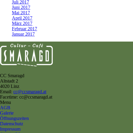
Juli 2017
Juni 2017
Mai 2017
April 2017
März 2017
Februar 2017
Januar 2017
CC Smaragd
Altstadt 2
4020 Linz
Email:
cc@ccsmaragd.at
Facetime: cc@ccsmaragd.at
Menu
AGB
Galerie
Öffnungszeiten
Datenschutz
Impressum