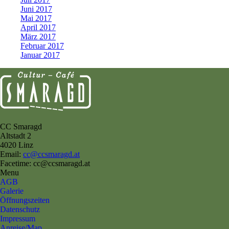
Juni 2017
Mai 2017
April 2017
März 2017
Februar 2017
Januar 2017
CC Smaragd
Altstadt 2
4020 Linz
Email:
cc@ccsmaragd.at
Facetime: cc@ccsmaragd.at
Menu
AGB
Galerie
Öffnungszeiten
Datenschutz
Impressum
Anreise/Map