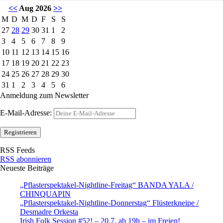
<<
Aug 2026
>>
M
D
M
D
F
S
S
27
28
29
30
31
1
2
3
4
5
6
7
8
9
10
11
12
13
14
15
16
17
18
19
20
21
22
23
24
25
26
27
28
29
30
31
1
2
3
4
5
6
Anmeldung zum Newsletter
E-Mail-Adresse:
RSS Feeds
RSS abonnieren
Neueste Beiträge
„Pflasterspektakel-Nightline-Freitag“ BANDA YALA /
CHINQUAPIN
„Pflasterspektakel-Nightline-Donnerstag“ Flüsterkneipe /
Desmadre Orkesta
Irish Folk Session #52! – 20.7. ab 19h – im Freien!