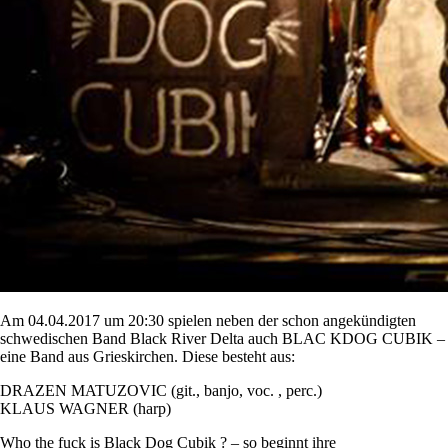
Am 04.04.2017 um 20:30 spielen neben der schon angekündigten
schwedischen Band Black River Delta auch BLAC KDOG CUBIK –
eine Band aus Grieskirchen. Diese besteht aus:
DRAZEN MATUZOVIC (git., banjo, voc. , perc.)
KLAUS WAGNER (harp)
Who the fuck is Black Dog Cubik ? – so beginnt ihre