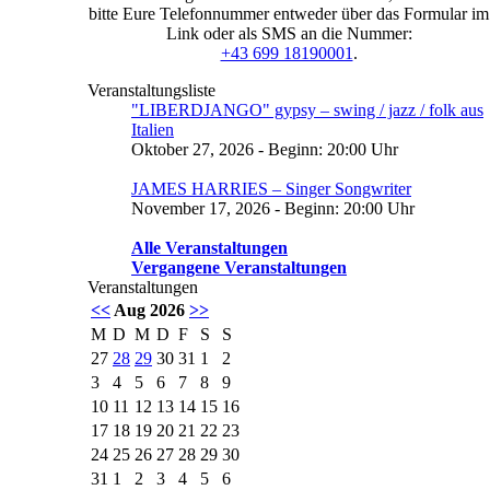
bitte Eure Telefonnummer entweder über das Formular im
Link oder als SMS an die Nummer:
+43 699 18190001
.
Veranstaltungsliste
"LIBERDJANGO" gypsy – swing / jazz / folk aus
Italien
Oktober 27, 2026 - Beginn: 20:00 Uhr
JAMES HARRIES – Singer Songwriter
November 17, 2026 - Beginn: 20:00 Uhr
Alle Veranstaltungen
Vergangene Veranstaltungen
Veranstaltungen
<<
Aug 2026
>>
M
D
M
D
F
S
S
27
28
29
30
31
1
2
3
4
5
6
7
8
9
10
11
12
13
14
15
16
17
18
19
20
21
22
23
24
25
26
27
28
29
30
31
1
2
3
4
5
6