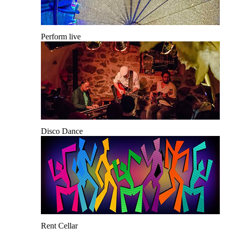
Perform live
Disco Dance
Rent Cellar