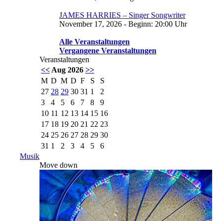
JAMES HARRIES – Singer Songwriter
November 17, 2026 - Beginn: 20:00 Uhr
Alle Veranstaltungen
Vergangene Veranstaltungen
Veranstaltungen
<<
Aug 2026
>>
M
D
M
D
F
S
S
27
28
29
30
31
1
2
3
4
5
6
7
8
9
10
11
12
13
14
15
16
17
18
19
20
21
22
23
24
25
26
27
28
29
30
31
1
2
3
4
5
6
Musik
Move down