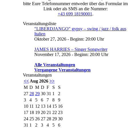
bitte Eure Telefonnummer entweder über das Formular im
Link oder als SMS an die Nummer:
+43 699 18190001
.
Veranstaltungsliste
"LIBERDJANGO" gypsy – swing / jazz / folk aus
Italien
Oktober 27, 2026 - Beginn: 20:00 Uhr
JAMES HARRIES – Singer Songwriter
November 17, 2026 - Beginn: 20:00 Uhr
Alle Veranstaltungen
Vergangene Veranstaltungen
Veranstaltungen
<<
Aug 2026
>>
M
D
M
D
F
S
S
27
28
29
30
31
1
2
3
4
5
6
7
8
9
10
11
12
13
14
15
16
17
18
19
20
21
22
23
24
25
26
27
28
29
30
31
1
2
3
4
5
6