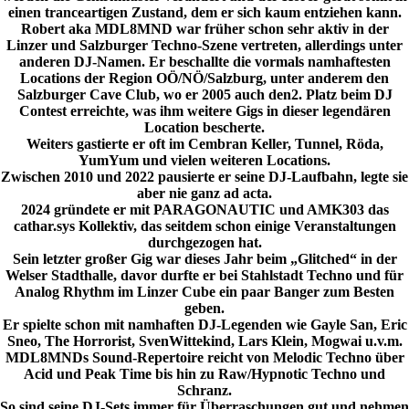
einen tranceartigen Zustand, dem er sich kaum entziehen kann.
Robert aka MDL8MND war früher schon sehr aktiv in der
Linzer und Salzburger Techno-Szene vertreten, allerdings unter
anderen DJ-Namen. Er beschallte die vormals namhaftesten
Locations der Region OÖ/NÖ/Salzburg, unter anderem den
Salzburger Cave Club, wo er 2005 auch den2. Platz beim DJ
Contest erreichte, was ihm weitere Gigs in dieser legendären
Location bescherte.
Weiters gastierte er oft im Cembran Keller, Tunnel, Röda,
YumYum und vielen weiteren Locations.
Zwischen 2010 und 2022 pausierte er seine DJ-Laufbahn, legte sie
aber nie ganz ad acta.
2024 gründete er mit PARAGONAUTIC und AMK303 das
cathar.sys Kollektiv, das seitdem schon einige Veranstaltungen
durchgezogen hat.
Sein letzter großer Gig war dieses Jahr beim „Glitched“ in der
Welser Stadthalle, davor durfte er bei Stahlstadt Techno und für
Analog Rhythm im Linzer Cube ein paar Banger zum Besten
geben.
Er spielte schon mit namhaften DJ-Legenden wie Gayle San, Eric
Sneo, The Horrorist, SvenWittekind, Lars Klein, Mogwai u.v.m.
MDL8MNDs Sound-Repertoire reicht von Melodic Techno über
Acid und Peak Time bis hin zu Raw/Hypnotic Techno und
Schranz.
So sind seine DJ-Sets immer für Überraschungen gut und nehmen