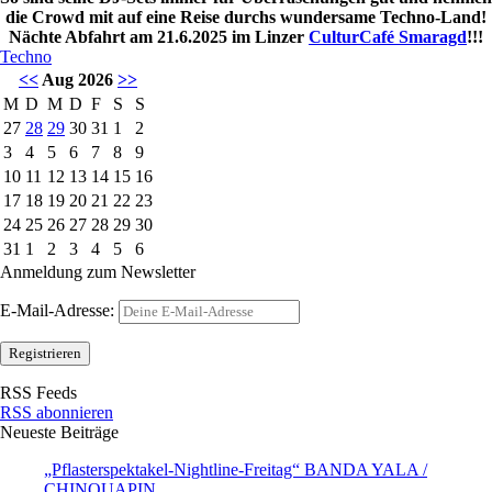
die Crowd mit auf eine Reise durchs wundersame Techno-Land!
Nächte Abfahrt am 21.6.2025 im Linzer
CulturCafé Smaragd
!!!
Techno
<<
Aug 2026
>>
M
D
M
D
F
S
S
27
28
29
30
31
1
2
3
4
5
6
7
8
9
10
11
12
13
14
15
16
17
18
19
20
21
22
23
24
25
26
27
28
29
30
31
1
2
3
4
5
6
Anmeldung zum Newsletter
E-Mail-Adresse:
RSS Feeds
RSS abonnieren
Neueste Beiträge
„Pflasterspektakel-Nightline-Freitag“ BANDA YALA /
CHINQUAPIN