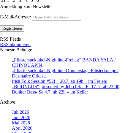
31
1
2
3
4
5
6
Anmeldung zum Newsletter
E-Mail-Adresse:
RSS Feeds
RSS abonnieren
Neueste Beiträge
„Pflasterspektakel-Nightline-Freitag“ BANDA YALA /
CHINQUAPIN
„Pflasterspektakel-Nightline-Donnerstag“ Flüsterkneipe /
Desmadre Orkesta
Irish Folk Session #52! – 20.7. ab 19h – im Freien!
„BODNLOS“ presented by JeboTek – Fr 17. 7. ab 23:00
Bunker Bass- Sa 4.7. ab 22h – im Keller
Archive
Juli 2026
Juni 2026
Mai 2026
April 2026