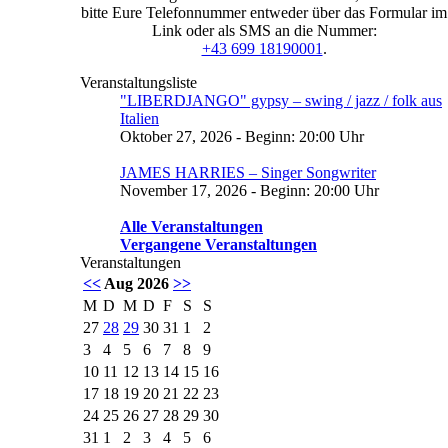
bitte Eure Telefonnummer entweder über das Formular im
Link oder als SMS an die Nummer:
+43 699 18190001
.
Veranstaltungsliste
"LIBERDJANGO" gypsy – swing / jazz / folk aus
Italien
Oktober 27, 2026 - Beginn: 20:00 Uhr
JAMES HARRIES – Singer Songwriter
November 17, 2026 - Beginn: 20:00 Uhr
Alle Veranstaltungen
Vergangene Veranstaltungen
Veranstaltungen
<<
Aug 2026
>>
M
D
M
D
F
S
S
27
28
29
30
31
1
2
3
4
5
6
7
8
9
10
11
12
13
14
15
16
17
18
19
20
21
22
23
24
25
26
27
28
29
30
31
1
2
3
4
5
6