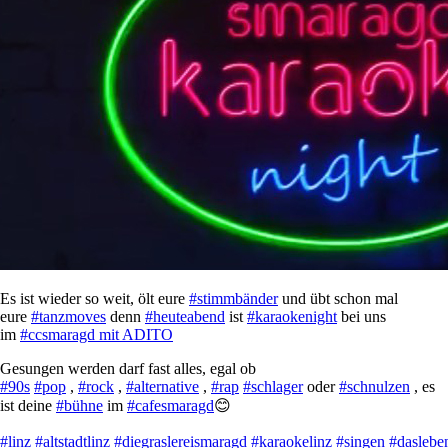
Es ist wieder so weit, ölt eure
#stimmbänder
und übt schon mal
eure
#tanzmoves
denn
#heuteabend
ist
#karaokenight
bei uns
im
#ccsmaragd mit ADITO
Gesungen werden darf fast alles, egal ob
#90s
#pop
,
#rock
,
#alternative
,
#rap
#schlager
oder
#schnulzen
, es
ist deine
#bühne
im
#cafesmaragd
😊
#linz
#altstadtlinz
#diegraslereismaragd
#karaokelinz
#singen
#daslebe