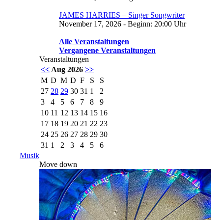
JAMES HARRIES – Singer Songwriter
November 17, 2026 - Beginn: 20:00 Uhr
Alle Veranstaltungen
Vergangene Veranstaltungen
Veranstaltungen
<<
Aug 2026
>>
M
D
M
D
F
S
S
27
28
29
30
31
1
2
3
4
5
6
7
8
9
10
11
12
13
14
15
16
17
18
19
20
21
22
23
24
25
26
27
28
29
30
31
1
2
3
4
5
6
Musik
Move down