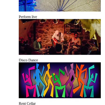
Perform live
Disco Dance
Rent Cellar