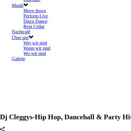
Musik
Move down
Perform Live
Disco Dance
Rent Cellar
Nachtcafé
Über uns
Wer wir sind
Wann wir sind
Wo wir sind
Galerie
Dj Cleggys-Hip Hop, Dancehall & Party Hit