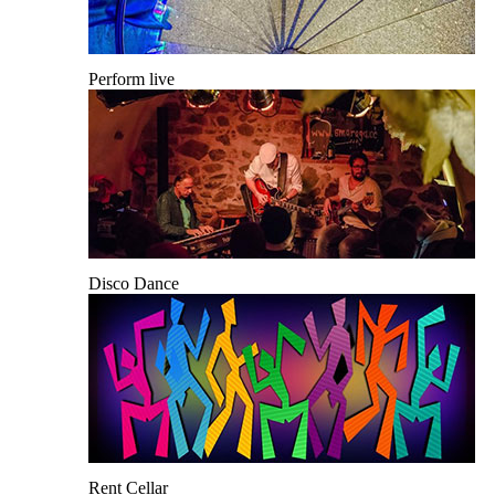
Perform live
Disco Dance
Rent Cellar