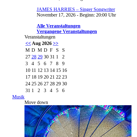
JAMES HARRIES – Singer Songwriter
November 17, 2026 - Beginn: 20:00 Uhr
Alle Veranstaltungen
Vergangene Veranstaltungen
Veranstaltungen
<<
Aug 2026
>>
M
D
M
D
F
S
S
27
28
29
30
31
1
2
3
4
5
6
7
8
9
10
11
12
13
14
15
16
17
18
19
20
21
22
23
24
25
26
27
28
29
30
31
1
2
3
4
5
6
Musik
Move down