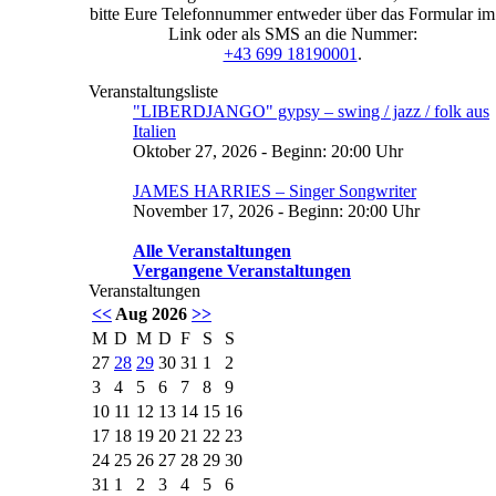
bitte Eure Telefonnummer entweder über das Formular im
Link oder als SMS an die Nummer:
+43 699 18190001
.
Veranstaltungsliste
"LIBERDJANGO" gypsy – swing / jazz / folk aus
Italien
Oktober 27, 2026 - Beginn: 20:00 Uhr
JAMES HARRIES – Singer Songwriter
November 17, 2026 - Beginn: 20:00 Uhr
Alle Veranstaltungen
Vergangene Veranstaltungen
Veranstaltungen
<<
Aug 2026
>>
M
D
M
D
F
S
S
27
28
29
30
31
1
2
3
4
5
6
7
8
9
10
11
12
13
14
15
16
17
18
19
20
21
22
23
24
25
26
27
28
29
30
31
1
2
3
4
5
6