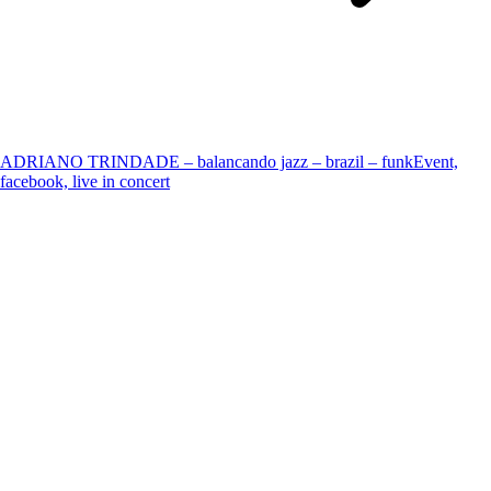
ADRIANO TRINDADE – balancando jazz – brazil – funk
Event,
facebook, live in concert