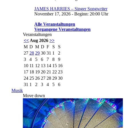
JAMES HARRIES – Singer Songwriter
November 17, 2026 - Beginn: 20:00 Uhr
Alle Veranstaltungen
Vergangene Veranstaltungen
Veranstaltungen
<<
Aug 2026
>>
M
D
M
D
F
S
S
27
28
29
30
31
1
2
3
4
5
6
7
8
9
10
11
12
13
14
15
16
17
18
19
20
21
22
23
24
25
26
27
28
29
30
31
1
2
3
4
5
6
Musik
Move down