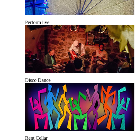
Perform live
Disco Dance
Rent Cellar